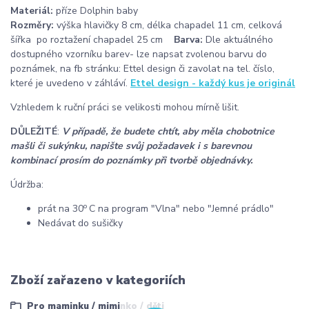
Materiál:
příze Dolphin baby
Rozměry:
výška hlavičky 8 cm, délka chapadel 11 cm, celková
šířka po roztažení chapadel 25 cm
Barva:
Dle aktuálného
dostupného vzorníku barev- lze napsat zvolenou barvu do
poznámek, na fb stránku: Ettel design či zavolat na tel. číslo,
které je uvedeno v záhláví.
Ettel design - každý kus je originál
Vzhledem k ruční práci se velikosti mohou mírně lišit.
DŮLEŽITÉ
:
V případě, že budete chtít, aby měla chobotnice
mašli či sukýnku, napište svůj požadavek i s barevnou
kombinací prosím do poznámky při tvorbě objednávky.
Údržba:
o
prát na 30
C na program "Vlna" nebo "Jemné prádlo"
Nedávat do sušičky
Zboží zařazeno v kategoriích
Pro maminku / miminko / děti