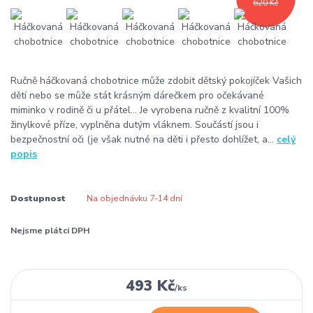
620 Kč
Ručně háčkovaná chobotnice může zdobit dětský pokojíček Vašich
dětí nebo se může stát krásným dárečkem pro očekávané
miminko v rodině či u přátel... Je vyrobena ručně z kvalitní 100%
žinylkové příze, vyplněna dutým vláknem. Součástí jsou i
bezpečnostní oči (je však nutné na děti i přesto dohlížet, a...
celý
popis
Dostupnost
Na objednávku 7-14 dní
Nejsme plátci DPH
493 Kč
/
ks