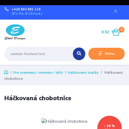
+420 602 681 118
(Po-Pá, 8-16 hod.)
0
0 Kč
Menu
Pro maminku / miminko / děti
Háčkované hračky
Háčkovaná
chobotnice
Háčkovaná chobotnice
- 20 %