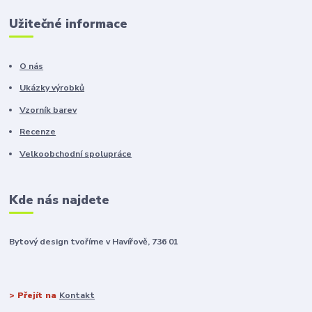
Užitečné informace
O nás
Ukázky výrobků
Vzorník barev
Recenze
Velkoobchodní spolupráce
Kde nás najdete
Bytový design tvoříme v Havířově, 736 01
> Přejít na
Kontakt