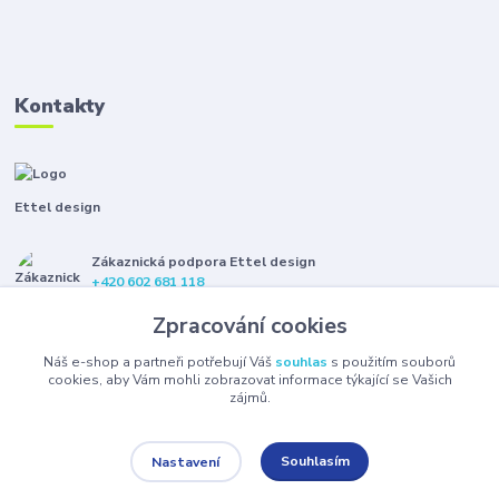
Kontakty
Ettel design
Zákaznická podpora Ettel design
+420 602 681 118
(Po-Pá, 8-16 hod.)
Zpracování cookies
etteldesign@gmail.com
Náš e-shop a partneři potřebují Váš
souhlas
s použitím souborů
cookies, aby Vám mohli zobrazovat informace týkající se Vašich
zájmů.
Souhlasím
Nastavení