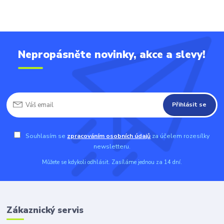
Nepropásněte novinky, akce a slevy!
Přihlásit se
Souhlasím se
zpracováním osobních údajů
za účelem rozesílky
newsletteru.
Můžete se kdykoli odhlásit. Zasíláme jednou za 14 dní.
Zákaznický servis