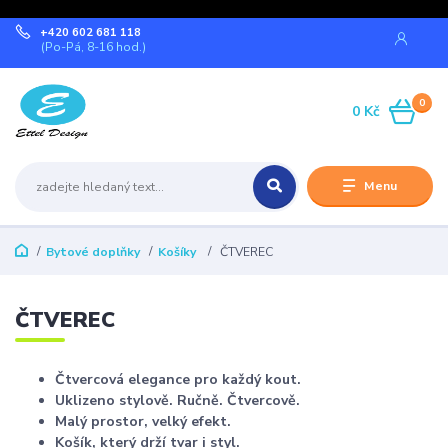
+420 602 681 118
(Po-Pá, 8-16 hod.)
0
0 Kč
Menu
Bytové doplňky
Košíky
ČTVEREC
ČTVEREC
Čtvercová elegance pro každý kout.
Uklizeno stylově. Ručně. Čtvercově.
Malý prostor, velký efekt.
Košík, který drží tvar i styl.