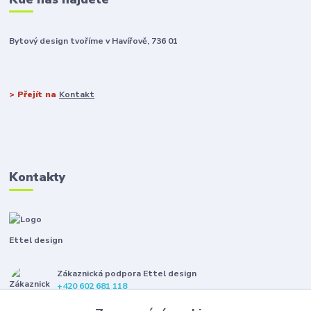
Bytový design tvoříme v Havířově, 736 01
> Přejít na
Kontakt
Kontakty
Ettel design
Zákaznická podpora Ettel design
+420 602 681 118
(Po-Pá, 8-16 hod.)