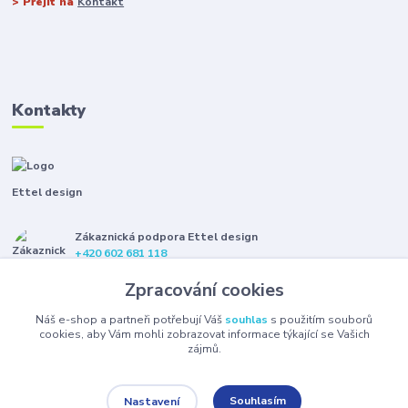
> Přejít na
Kontakt
Kontakty
Ettel design
Zákaznická podpora Ettel design
+420 602 681 118
(Po-Pá, 8-16 hod.)
Zpracování cookies
etteldesign@gmail.com
Náš e-shop a partneři potřebují Váš
souhlas
s použitím souborů
cookies, aby Vám mohli zobrazovat informace týkající se Vašich
zájmů.
Souhlasím
Nastavení