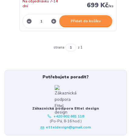
Na objednávku 7-14
699 Kč
dní
/
ks
Přidat do košíku
strana
z 1
Potřebujete poradit?
Zákaznická podpora Ettel design
+420 602 681 118
(Po-Pá, 8-16 hod.)
etteldesign@gmail.com