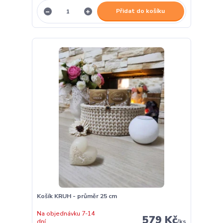
Přidat do košíku
Košík KRUH - průměr 25 cm
Na objednávku 7-14
579 Kč
dní
/
ks