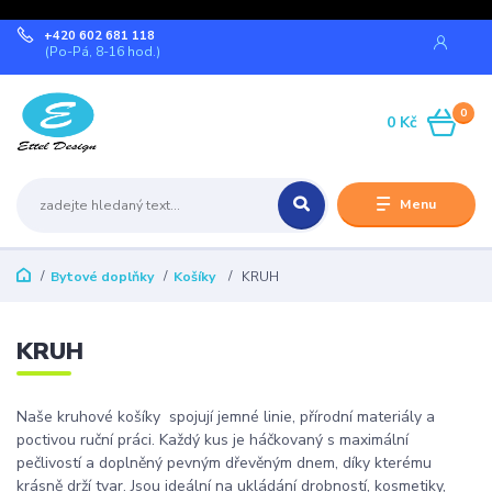
+420 602 681 118
(Po-Pá, 8-16 hod.)
0
0 Kč
Menu
Bytové doplňky
Košíky
KRUH
KRUH
Naše kruhové košíky spojují jemné linie, přírodní materiály a
poctivou ruční práci. Každý kus je háčkovaný s maximální
pečlivostí a doplněný pevným dřevěným dnem, díky kterému
krásně drží tvar. Jsou ideální na ukládání drobností, kosmetiky,