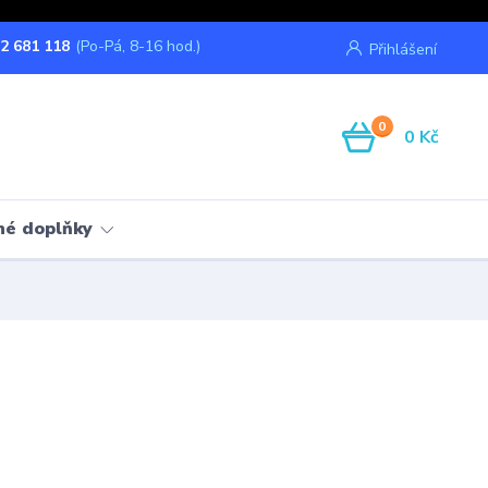
2 681 118
(Po-Pá, 8-16 hod.)
Přihlášení
0
0 Kč
né doplňky