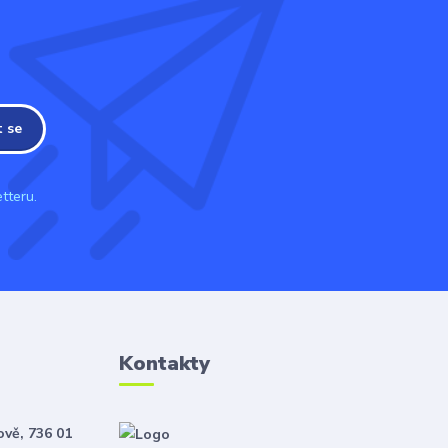
t se
tteru.
Kontakty
ově, 736 01