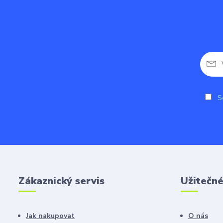
So
Zákaznický servis
Užitečn
Jak nakupovat
O nás