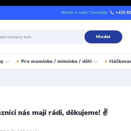
Nevíte si rady? Zavolejte.
+420 60
Hledat
ky
Pro maminku / miminko / děti
Háčkova
zníci nás mají rádi, děkujeme! ✌