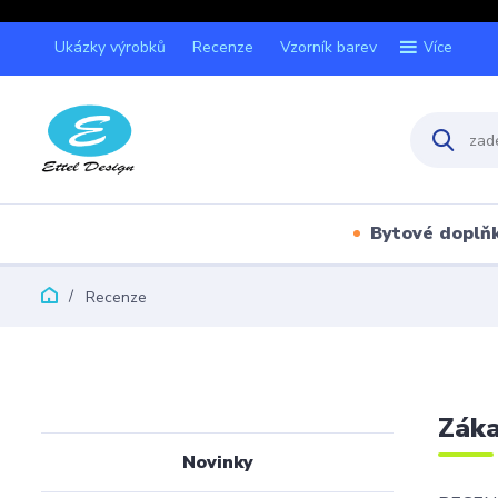
Ukázky výrobků
Recenze
Vzorník barev
Více
Bytové doplň
Recenze
Záka
Novinky