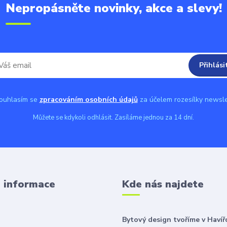
Nepropásněte novinky, akce a slevy!
Přihlási
uhlasím se
zpracováním osobních údajů
za účelem rozesílky newsle
Můžete se kdykoli odhlásit. Zasíláme jednou za 14 dní.
é informace
Kde nás najdete
Bytový design tvoříme v Havíř