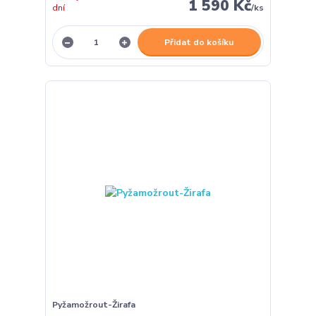
1 590 Kč
dní
/
ks
Přidat do košíku
Pyžamožrout-Žirafa