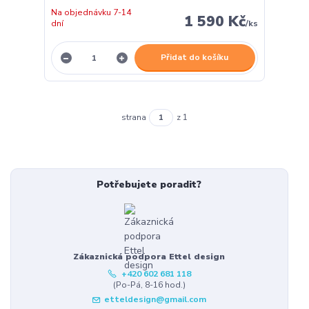
Na objednávku 7-14
1 590 Kč
dní
/
ks
Přidat do košíku
strana
z 1
Potřebujete poradit?
Zákaznická podpora Ettel design
+420 602 681 118
(Po-Pá, 8-16 hod.)
etteldesign@gmail.com