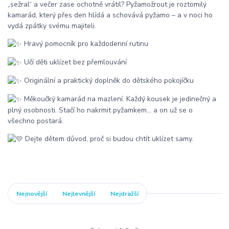
„sežral“ a večer zase ochotně vrátil? Pyžamožrout je roztomilý
kamarád, který přes den hlídá a schovává pyžamo – a v noci ho
vydá zpátky svému majiteli.
Hravý pomocník pro každodenní rutinu
Učí děti uklízet bez přemlouvání
Originální a praktický doplněk do dětského pokojíčku
Měkoučký kamarád na mazlení. Každý kousek je jedinečný a
plný osobnosti. Stačí ho nakrmit pyžamkem… a on už se o
všechno postará.
Dejte dětem důvod, proč si budou chtít uklízet samy.
Nejnovější
Nejlevnější
Nejdražší