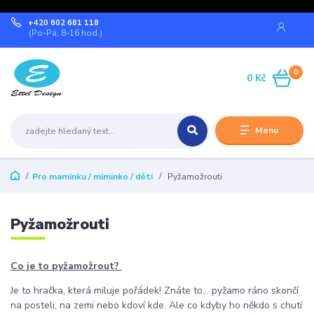
+420 602 681 118
(Po-Pá, 8-16 hod.)
0
0 Kč
Menu
Pro maminku / miminko / děti
Pyžamožrouti
Pyžamožrouti
Co je to pyžamožrout?
Je to hračka, která miluje pořádek! Znáte to… pyžamo ráno skončí
na posteli, na zemi nebo kdoví kde. Ale co kdyby ho někdo s chutí