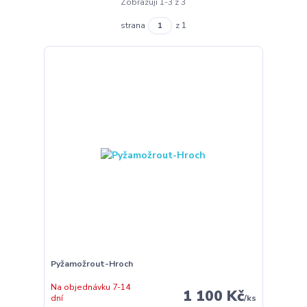
Zobrazuji 1-3 z 3
strana
z 1
Pyžamožrout-Hroch
Na objednávku 7-14
1 100 Kč
dní
/
ks