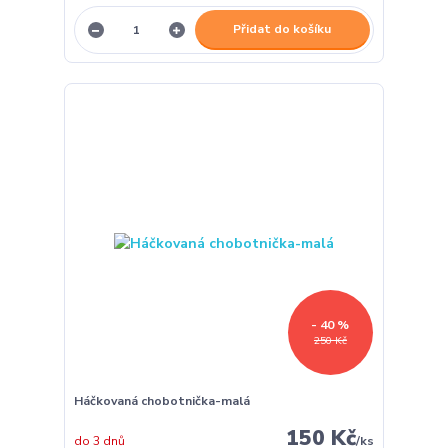
Přidat do košíku
- 40 %
250 Kč
Háčkovaná chobotnička-malá
150 Kč
do 3 dnů
/
ks