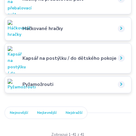
Háčkované hračky
Kapsář na postýlku / do dětského pokoje
Pyžamožrouti
Nejnovější
Nejlevnější
Nejdražší
Zobrazuji 1-41 z 41