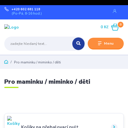
+420 602 681 118
(Po-Pá, 8-16 hod.)
0
0 Kč
Menu
Pro maminku / miminko / děti
Pro maminku / miminko / děti
Košíky na přebalovací pult