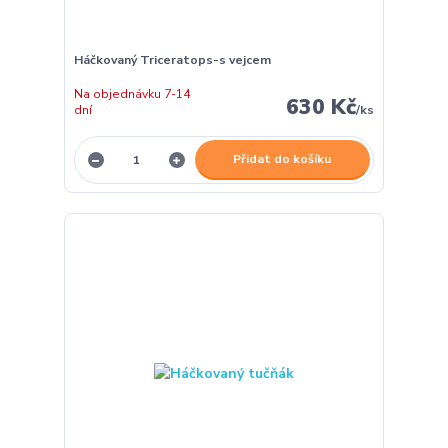
Háčkovaný Triceratops-s vejcem
Na objednávku 7-14
630 Kč
dní
/
ks
Přidat do košíku