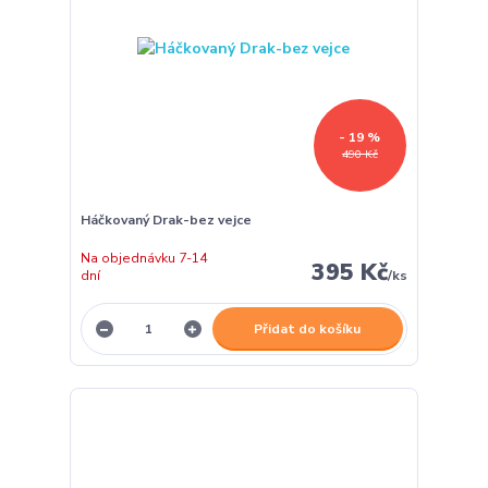
- 19 %
490 Kč
Háčkovaný Drak-bez vejce
Na objednávku 7-14
395 Kč
dní
/
ks
Přidat do košíku