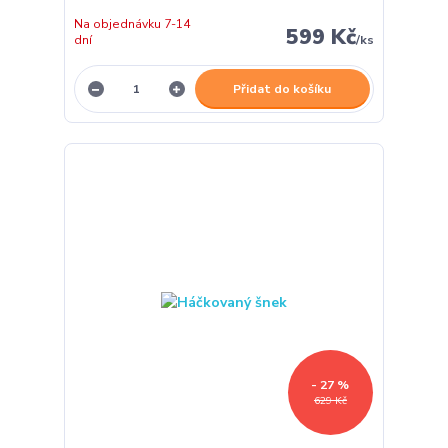
Na objednávku 7-14
599 Kč
dní
/
ks
Přidat do košíku
- 27 %
629 Kč