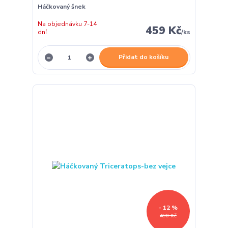
Háčkovaný šnek
Na objednávku 7-14
459 Kč
dní
/
ks
Přidat do košíku
- 12 %
490 Kč