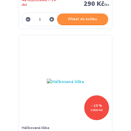
Na objednávku 7-14
290 Kč
dní
/
ks
Přidat do košíku
- 10 %
1 000 Kč
Háčkovaná liška