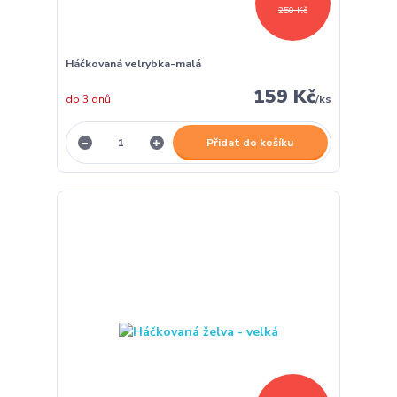
250 Kč
Háčkovaná velrybka-malá
159 Kč
do 3 dnů
/
ks
Přidat do košíku