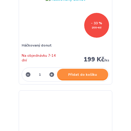
- 33 %
299 Kč
Háčkovaný donut
Na objednávku 7-14
199 Kč
dní
/
ks
Přidat do košíku