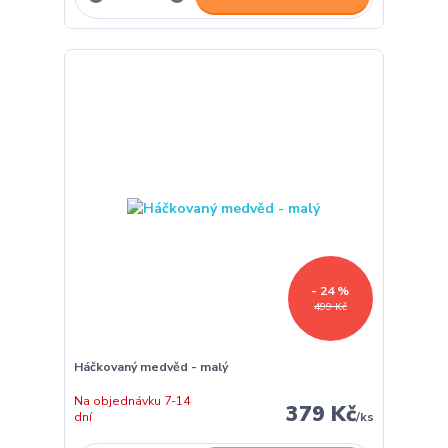
- 24 %
499 Kč
Háčkovaný medvěd - malý
Na objednávku 7-14
379 Kč
dní
/
ks