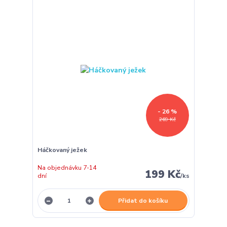
- 26 %
269 Kč
Háčkovaný ježek
Na objednávku 7-14
199 Kč
dní
/
ks
Přidat do košíku