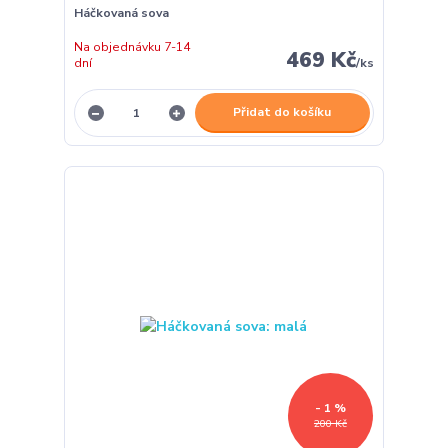
Háčkovaná sova
Na objednávku 7-14
469 Kč
dní
/
ks
Přidat do košíku
- 1 %
200 Kč