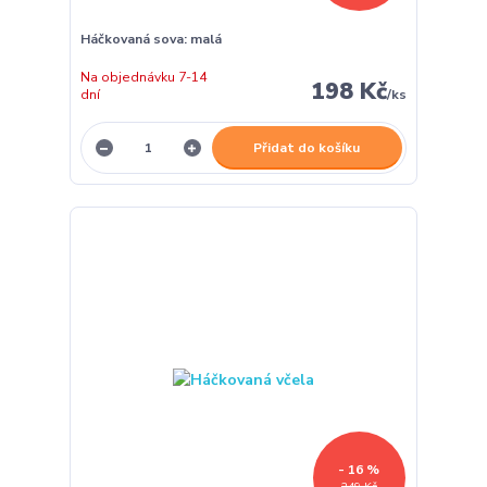
Háčkovaná sova: malá
Na objednávku 7-14
198 Kč
dní
/
ks
Přidat do košíku
- 16 %
249 Kč