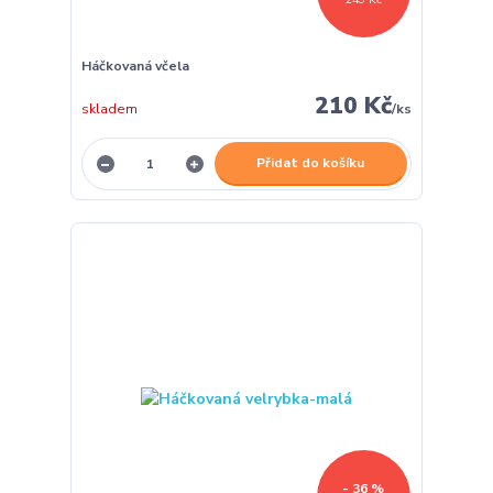
Háčkovaná včela
210 Kč
skladem
/
ks
Přidat do košíku
- 36 %