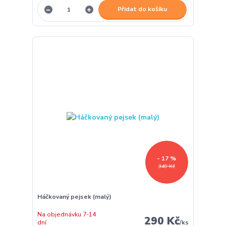
Přidat do košíku
- 17 %
349 Kč
Háčkovaný pejsek (malý)
Na objednávku 7-14
290 Kč
dní
/
ks