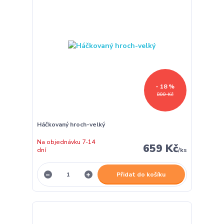
- 18 %
800 Kč
Háčkovaný hroch-velký
Na objednávku 7-14
659 Kč
dní
/
ks
Přidat do košíku