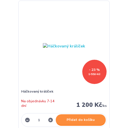
- 23 %
1 550 Kč
Háčkovaný králíček
Na objednávku 7-14
1 200 Kč
dní
/
ks
Přidat do košíku