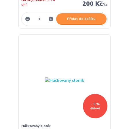
Na objednávku 7-14
200 Kč
dní
/
ks
Přidat do košíku
- 5 %
629 Kč
Háčkovaný sloník