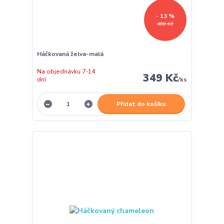
- 13 %
400 Kč
Háčkovaná želva-malá
Na objednávku 7-14
349 Kč
dní
/
ks
Přidat do košíku