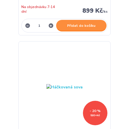
Na objednávku 7-14
899 Kč
dní
/
ks
Přidat do košíku
- 20 %
589 Kč