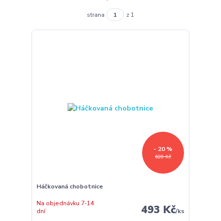
strana
z 1
- 20 %
620 Kč
Háčkovaná chobotnice
Na objednávku 7-14
493 Kč
dní
/
ks