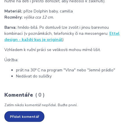
nutné na děti i přesto dohlížet, aby nedošlo k zalknutí).
Materiál:
příze Dolphin baby, camilla
Rozměry:
výška
cca 12 cm.
Barva:
hnědo-bílá. Po domluvě lze zvolit i jinou barevnou
kombinaci (v poznámkách, telefonicky či na messengeru:
Ettel
design - každý kus je originál
)
Vzhledem k ruční práci se velikosti mohou mírně lišit.
Údržba:
o
prát na 30
C na program "Vlna" nebo "Jemné prádlo"
Nedávat do sušičky
Komentáře
0
Zatím nikdo komentář nepřidal. Buďte první.
Přidat komentář