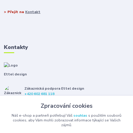
> Přejít na
Kontakt
Kontakty
Ettel design
Zákaznická podpora Ettel design
+420 602 681 118
(Po-Pá, 8-16 hod.)
Zpracování cookies
etteldesign@gmail.com
Náš e-shop a partneři potřebují Váš
souhlas
s použitím souborů
cookies, aby Vám mohli zobrazovat informace týkající se Vašich
zájmů.