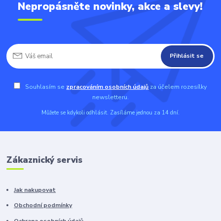
Nepropásněte novinky, akce a slevy!
Přihlásit se
Souhlasím se
zpracováním osobních údajů
za účelem rozesílky
newsletteru.
Můžete se kdykoli odhlásit. Zasíláme jednou za 14 dní.
Zákaznický servis
Jak nakupovat
Obchodní podmínky
Ochrana osobních údajů