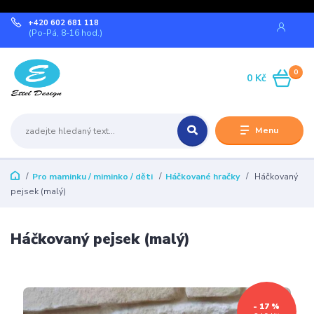
+420 602 681 118
(Po-Pá, 8-16 hod.)
0
0 Kč
Menu
Pro maminku / miminko / děti
Háčkované hračky
Háčkovaný
pejsek (malý)
Háčkovaný pejsek (malý)
- 17 %