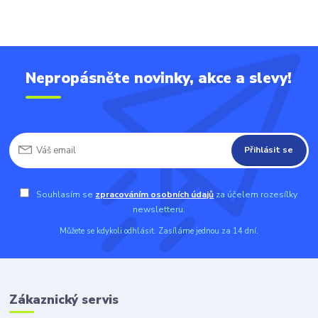
Nepropásněte novinky, akce a slevy!
Přihlásit se
Souhlasím se
zpracováním osobních údajů
za účelem rozesílky
newsletteru.
Můžete se kdykoli odhlásit. Zasíláme jednou za 14 dní.
Zákaznický servis