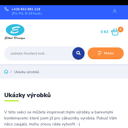
+420 602 681 118
(Po-Pá, 8-16 hod.)
0
0 Kč
Menu
Ukázky výrobků
Ukázky výrobků
V této sekci se můžete inspirovat mými výrobky a barevnými
kombinacemi, které jsem již pro zákazníky vyrobila. Pokud Vám
něco zaujalo, mohu znovu ráda vytvořit :-)