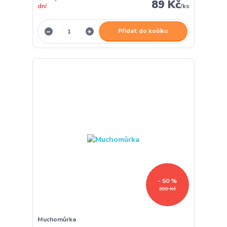
89 Kč
dní
/
ks
Přidat do košíku
- 50 %
200 Kč
Muchomůrka