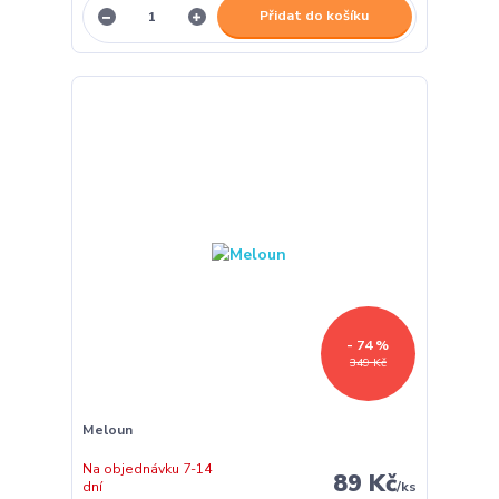
Přidat do košíku
- 74 %
349 Kč
Meloun
Na objednávku 7-14
89 Kč
dní
/
ks