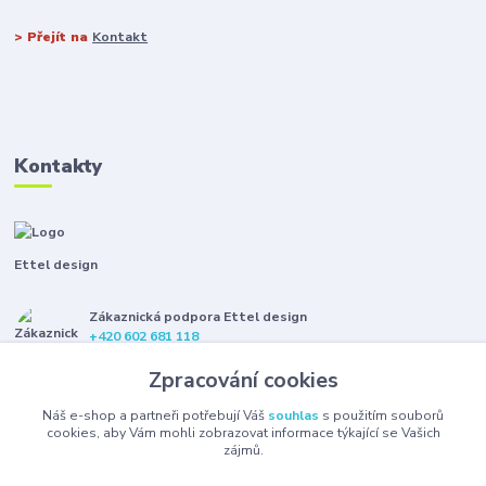
> Přejít na
Kontakt
Kontakty
Ettel design
Zákaznická podpora Ettel design
+420 602 681 118
(Po-Pá, 8-16 hod.)
Zpracování cookies
etteldesign@gmail.com
Náš e-shop a partneři potřebují Váš
souhlas
s použitím souborů
cookies, aby Vám mohli zobrazovat informace týkající se Vašich
zájmů.