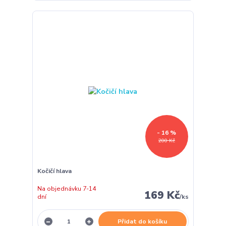
- 16 %
200 Kč
Kočičí hlava
Na objednávku 7-14
169 Kč
dní
/
ks
Přidat do košíku