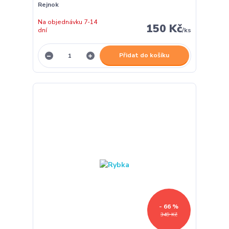
Rejnok
Na objednávku 7-14
150 Kč
dní
/
ks
Přidat do košíku
- 66 %
349 Kč