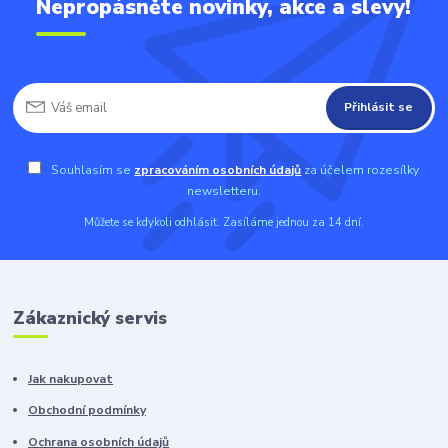
Nepropásněte novinky, akce a slevy!
Přihlásit se
Souhlasím se
zpracováním osobních údajů
za účelem rozesílky
newsletteru.
Můžete se kdykoli odhlásit. Zasíláme jednou za 14 dní.
Zákaznický servis
Jak nakupovat
Obchodní podmínky
Ochrana osobních údajů