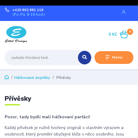
+420 602 681 118
(Po-Pá, 8-16 hod.)
0
0 Kč
Menu
Háčkované doplňky
Přívěsky
Přívěsky
Pozor, tady bydlí malí háčkovaní parťáci!
Každý přívěsek je ručně tvořený originál s vlastním výrazem a
osobností, který promění obyčejné klíče v něco osobního. Jsou