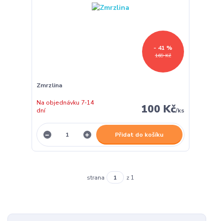
- 41 %
169 Kč
Zmrzlina
Na objednávku 7-14
100 Kč
dní
/
ks
Přidat do košíku
strana
z 1