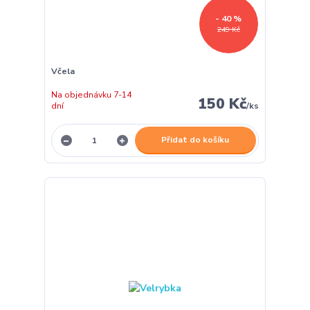
- 40 %
249 Kč
Včela
Na objednávku 7-14
150 Kč
dní
/
ks
Přidat do košíku