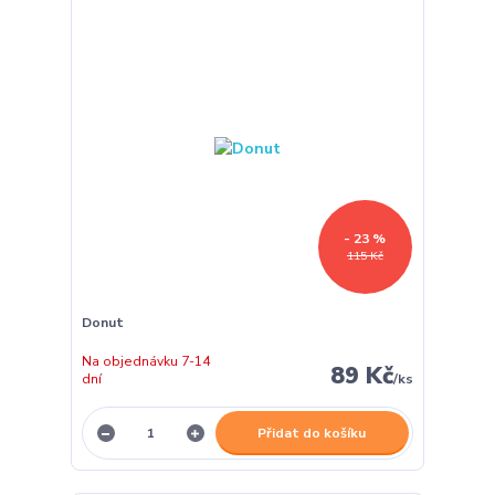
- 23 %
115 Kč
Donut
Na objednávku 7-14
89 Kč
dní
/
ks
Přidat do košíku