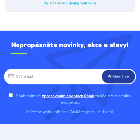
etteldesign@gmail.com
Nepropásněte novinky, akce a slevy!
Přihlásit se
Souhlasím se
zpracováním osobních údajů
za účelem rozesílky
newsletteru.
Můžete se kdykoli odhlásit. Zasíláme jednou za 14 dní.