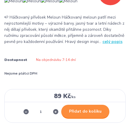
🍉 Háčkovaný přívěsek Meloun Háčkovaný meloun patří mezi
nejroztomilejší motivy – výrazné barvy, jasný tvar a letní nádech z
něj dělají přívěsek, který okamžitě přitáhne pozornost. Díky
ručnímu zpracování působí měkce, příjemně a zároveň dostatečně
pevně pro každodenní používání. Hravý design inspi...
celý popis
Dostupnost
Na objednávku 7-14 dní
Nejsme plátci DPH
89 Kč
/
ks
Přidat do košíku