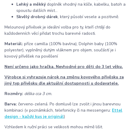
Lehký a měkký
doplněk vhodný na klíče, kabelku, batoh a
spoustu dalších míst...
Skvělý drobný dárek
, který působí vesele a pozitivně.
Melounový přívěsek je ideální volba pro ty, kteří chtějí do
každodenních věcí přidat trochu barevné radosti.
Materiál:
příze camilla (100% bavlna), Dolphin baby (100%
polyester), vyplněný dutým vláknem pro objem, součástí je i
kovový přívěšek na pověšení
Není určeno jako hračka. Nevhodné pro děti do 3 let věku.
Výrobce si vyhrazuje nárok na změnu kovového přívěsku za
jiný typ přívěsku dle aktuální dostupnosti u dodavatele.
Rozměry:
délka cca 3 cm
.
Barva:
červeno-zelená. Po domluvě lze zvolit i jinou barevnou
kombinaci (v poznámkách, telefonicky či na messengeru:
Ettel
design - každý kus je originál
)
Vzhledem k ruční práci se velikosti mohou mírně lišit.