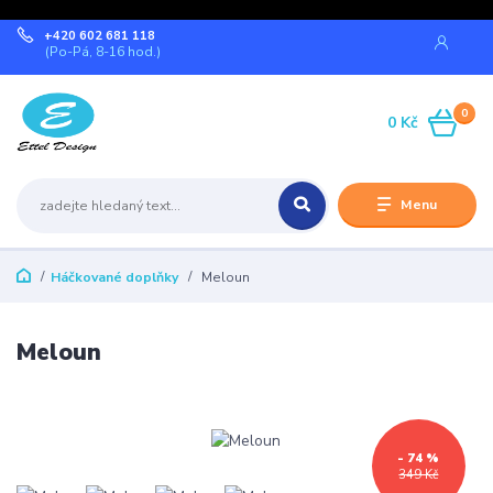
+420 602 681 118
(Po-Pá, 8-16 hod.)
0
0 Kč
Menu
Háčkované doplňky
Meloun
Meloun
- 74 %
349 Kč