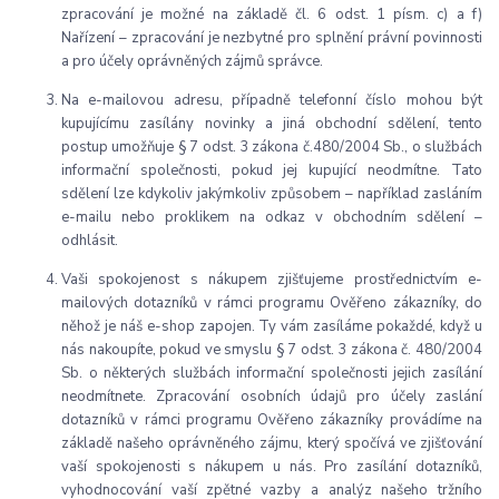
zpracování je možné na základě čl. 6 odst. 1 písm. c) a f)
Nařízení – zpracování je nezbytné pro splnění právní povinnosti
a pro účely oprávněných zájmů správce.
Na e-mailovou adresu, případně telefonní číslo mohou být
kupujícímu zasílány novinky a jiná obchodní sdělení, tento
postup umožňuje § 7 odst. 3 zákona č.480/2004 Sb., o službách
informační společnosti, pokud jej kupující neodmítne. Tato
sdělení lze kdykoliv jakýmkoliv způsobem – například zasláním
e-mailu nebo proklikem na odkaz v obchodním sdělení –
odhlásit.
Vaši spokojenost s nákupem zjišťujeme prostřednictvím e-
mailových dotazníků v rámci programu Ověřeno zákazníky, do
něhož je náš e-shop zapojen. Ty vám zasíláme pokaždé, když u
nás nakoupíte, pokud ve smyslu § 7 odst. 3 zákona č. 480/2004
Sb. o některých službách informační společnosti jejich zasílání
neodmítnete. Zpracování osobních údajů pro účely zaslání
dotazníků v rámci programu Ověřeno zákazníky provádíme na
základě našeho oprávněného zájmu, který spočívá ve zjišťování
vaší spokojenosti s nákupem u nás. Pro zasílání dotazníků,
vyhodnocování vaší zpětné vazby a analýz našeho tržního