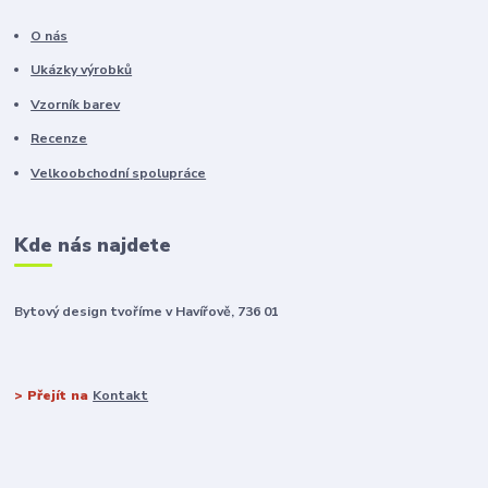
O nás
Ukázky výrobků
Vzorník barev
Recenze
Velkoobchodní spolupráce
Kde nás najdete
Bytový design tvoříme v Havířově, 736 01
> Přejít na
Kontakt