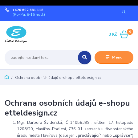
+420 602 681 118
(Po-Pá, 8-16 hod.)
0
0 Kč
Menu
Ochrana osobních údajů e-shopu etteldesign.cz
Ochrana osobních údajů e-shopu
etteldesign.cz
Mgr. Barbora Šviderská, IČ
14056399
, sídlem 17. listopadu
1208/20, Havířov-Podlesí, 736 01 zapsaná u živnostenského
úřadu města Havířova
(dále jen
„prodávající“
nebo
„správce“
)