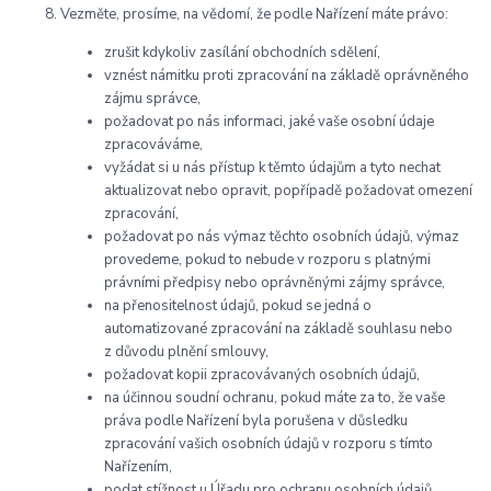
Vezměte, prosíme, na vědomí, že podle Nařízení máte právo:
zrušit kdykoliv zasílání obchodních sdělení,
vznést námitku proti zpracování na základě oprávněného
zájmu správce,
požadovat po nás informaci, jaké vaše osobní údaje
zpracováváme,
vyžádat si u nás přístup k těmto údajům a tyto nechat
aktualizovat nebo opravit, popřípadě požadovat omezení
zpracování,
požadovat po nás výmaz těchto osobních údajů, výmaz
provedeme, pokud to nebude v rozporu s platnými
právními předpisy nebo oprávněnými zájmy správce,
na přenositelnost údajů, pokud se jedná o
automatizované zpracování na základě souhlasu nebo
z důvodu plnění smlouvy,
požadovat kopii zpracovávaných osobních údajů,
na účinnou soudní ochranu, pokud máte za to, že vaše
práva podle Nařízení byla porušena v důsledku
zpracování vašich osobních údajů v rozporu s tímto
Nařízením,
podat stížnost u Úřadu pro ochranu osobních údajů.