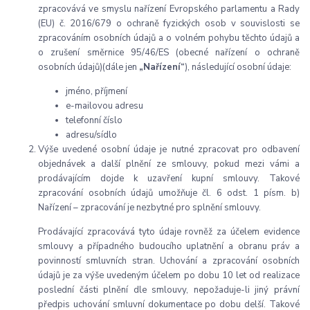
zpracovává ve smyslu nařízení Evropského parlamentu a Rady
(EU) č. 2016/679 o ochraně fyzických osob v souvislosti se
zpracováním osobních údajů a o volném pohybu těchto údajů a
o zrušení směrnice 95/46/ES (obecné nařízení o ochraně
osobních údajů)(dále jen
„Nařízení“
), následující osobní údaje:
jméno, příjmení
e-mailovou adresu
telefonní číslo
adresu/sídlo
Výše uvedené osobní údaje je nutné zpracovat pro odbavení
objednávek a další plnění ze smlouvy, pokud mezi vámi a
prodávajícím dojde k uzavření kupní smlouvy. Takové
zpracování osobních údajů umožňuje čl. 6 odst. 1 písm. b)
Nařízení – zpracování je nezbytné pro splnění smlouvy.
Prodávající zpracovává tyto údaje rovněž za účelem evidence
smlouvy a případného budoucího uplatnění a obranu práv a
povinnos
tí smluvních stran. Uchování a zpracování osobních
údajů je za výše uvedeným účelem po dobu 10 let od realizace
poslední části plnění dle smlouvy, nepožaduje-li jiný právní
předpis uchování
smluvní dokumentace po dobu delší. Takové