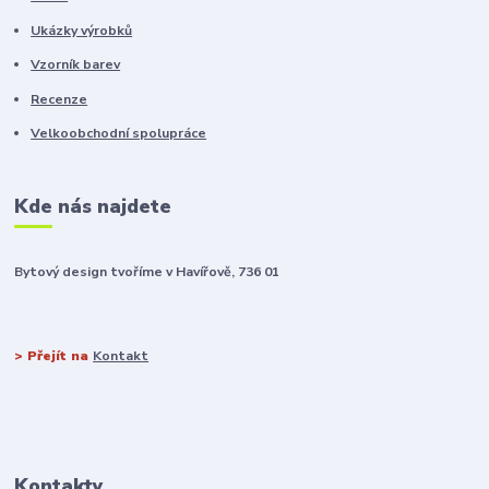
Ukázky výrobků
Vzorník barev
Recenze
Velkoobchodní spolupráce
Kde nás najdete
Bytový design tvoříme v Havířově, 736 01
> Přejít na
Kontakt
Kontakty