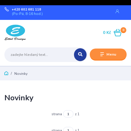
+420 602 681 118
(Po-Pá, 8-16 hod.)
0
0 Kč
Menu
Novinky
Novinky
strana
z 1
strana
z 1