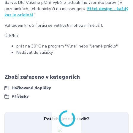
Barva:
Dle Vašeho přání, výběr z aktuálního vzorníku barev ( v
poznámkách, telefonicky či na messengeru:
Ettel design - každý
kus je originál
)
Vzhledem k ruční práci se velikosti mohou mírně lišit.
Údržba:
o
prát na 30
C na program "Vlna" nebo "Jemné prádlo"
Nedávat do sušičky
Zboží zařazeno v kategoriích
Háčkované doplňky
Přívěsky
Potřebujete poradit?