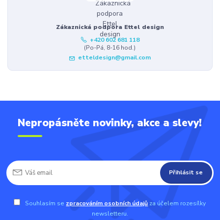
Zákaznická podpora Ettel design
+420 602 681 118
(Po-Pá, 8-16 hod.)
etteldesign@gmail.com
Nepropásněte novinky, akce a slevy!
Přihlásit se
Souhlasím se
zpracováním osobních údajů
za účelem rozesílky
newsletteru.