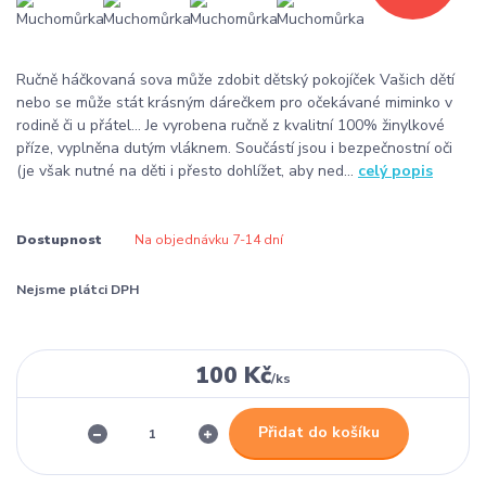
Ručně háčkovaná sova může zdobit dětský pokojíček Vašich dětí
nebo se může stát krásným dárečkem pro očekávané miminko v
rodině či u přátel... Je vyrobena ručně z kvalitní 100% žinylkové
příze, vyplněna dutým vláknem. Součástí jsou i bezpečnostní oči
(je však nutné na děti i přesto dohlížet, aby ned...
celý popis
Dostupnost
Na objednávku 7-14 dní
Nejsme plátci DPH
100 Kč
/
ks
Přidat do košíku