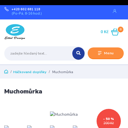
+420 602 681 118
(Po-Pá, 8-16 hod.)
0
0 Kč
Menu
Háčkované doplňky
Muchomůrka
Muchomůrka
- 50 %
200 Kč