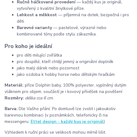
Ručně háčkované provedení
— každý kus je originál,
vytvořený z kvalitní žinylkové příze.
Lehkost a měkkost
— příjemná na dotek, bezpečná i pro
děti.
Barevné varianty
— pastelové, výrazné nebo
kombinované tóny podle stylu zákazníka.
Pro koho je ideální
pro děti milující zvířátka
pro dospělé, kteří chtějí jemný a originální doplněk
jako malý dárek nebo pozornost
jako ozdoba k hobby horse nebo dětským hračkám
Materiál:
příze Dolphin baby, 100% polyester, vyplněný dutým
vláknem pro objem, součástí je i kovový přívěšek na pověšení
Rozměry:
délka cca 6
cm.
Barva:
Dle Vašho přání. Po domluvě lze zvolit i jakoukoliv
barevnou kombinaci (v poznámkách, telefonicky či na
messengeru:
Ettel design - každý kus je originál
)
Vzhledem k ruční práci se velikosti mohou mírně lišit.