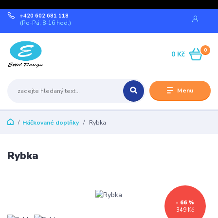
+420 602 681 118
(Po-Pá, 8-16 hod.)
0
0 Kč
Menu
Háčkované doplňky
Rybka
Rybka
- 66 %
349 Kč