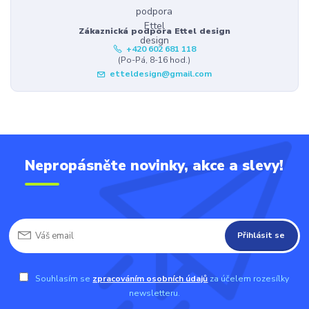
Zákaznická podpora Ettel design
+420 602 681 118
(Po-Pá, 8-16 hod.)
etteldesign@gmail.com
Nepropásněte novinky, akce a slevy!
Přihlásit se
Souhlasím se
zpracováním osobních údajů
za účelem rozesílky
newsletteru.