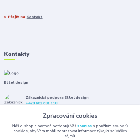
> Přejít na
Kontakt
Kontakty
Ettel design
Zákaznická podpora Ettel design
+420 602 681 118
(Po-Pá, 8-16 hod.)
Zpracování cookies
etteldesign@gmail.com
Náš e-shop a partneři potřebují Váš
souhlas
s použitím souborů
cookies, aby Vám mohli zobrazovat informace týkající se Vašich
zájmů.