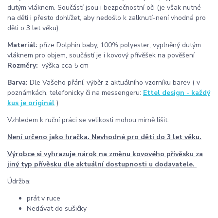
dutým vláknem. Součástí jsou i bezpečnostní oči (je však nutné
na děti i přesto dohlížet, aby nedošlo k zalknutí-není vhodná pro
děti o 3 let věku).
Materiál:
příze Dolphin baby, 100% polyester, vyplněný dutým
vláknem pro objem, součástí je i kovový přívěšek na pověšení
Rozměry:
výška cca 5 cm
Barva:
Dle Vašeho přání, výběr z aktuálního vzorníku barev ( v
poznámkách, telefonicky či na messengeru:
Ettel design - každý
kus je originál
)
Vzhledem k ruční práci se velikosti mohou mírně lišit.
Není určeno jako hračka. Nevhodné pro děti do 3 let věku.
Výrobce si vyhrazuje nárok na změnu kovového přívěsku za
jiný typ přívěsku dle aktuální dostupnosti u dodavatele.
Údržba:
prát v ruce
Nedávat do sušičky