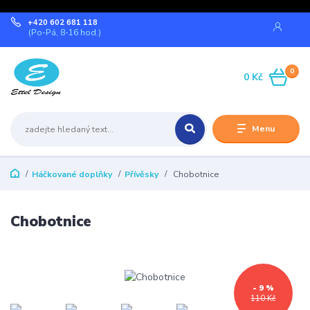
+420 602 681 118
(Po-Pá, 8-16 hod.)
0
0 Kč
Menu
Háčkované doplňky
Přívěsky
Chobotnice
Chobotnice
- 9 %
110 Kč