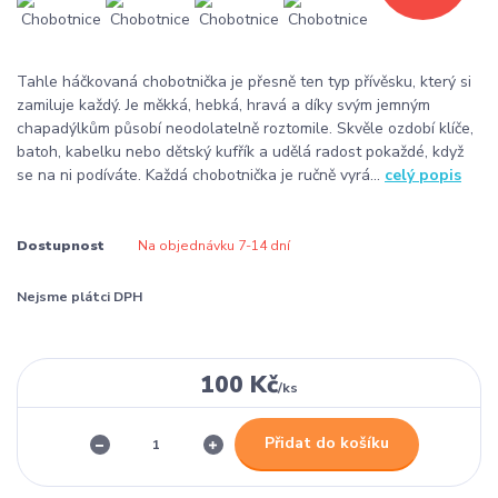
Tahle háčkovaná chobotnička je přesně ten typ přívěsku, který si
zamiluje každý. Je měkká, hebká, hravá a díky svým jemným
chapadýlkům působí neodolatelně roztomile. Skvěle ozdobí klíče,
batoh, kabelku nebo dětský kufřík a udělá radost pokaždé, když
se na ni podíváte. Každá chobotnička je ručně vyrá...
celý popis
Dostupnost
Na objednávku 7-14 dní
Nejsme plátci DPH
100 Kč
/
ks
Přidat do košíku