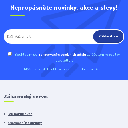
Nepropásněte novinky, akce a slevy!
Přihlásit se
Souhlasím se
zpracováním osobních údajů
za účelem rozesílky
newsletteru.
Můžete se kdykoli odhlásit. Zasíláme jednou za 14 dní.
Zákaznický servis
Jak nakupovat
Obchodní podmínky