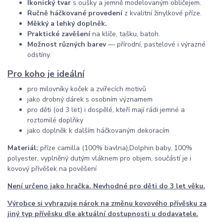
Ikonický tvar
s oušky a jemně modelovaným obličejem.
Ručně háčkované provedení
z kvalitní žinylkové příze.
Měkký a lehký doplněk.
Praktické zavěšení
na klíče, tašku, batoh.
Možnost různých barev
— přírodní, pastelové i výrazné
odstíny.
Pro koho je ideální
pro milovníky koček a zvířecích motivů
jako drobný dárek s osobním významem
pro děti (od 3 let) i dospělé, kteří mají rádi jemné a
roztomilé doplňky
jako doplněk k dalším háčkovaným dekoracím
Materiál:
příze camilla (100% bavlna),Dolphin baby, 100%
polyester, vyplněný dutým vláknem pro objem, součástí je i
kovový přívěšek na pověšení
Není určeno jako hračka. Nevhodné pro děti do 3 let věku.
Výrobce si vyhrazuje nárok na změnu kovového přívěsku za
jiný typ přívěsku dle aktuální dostupnosti u dodavatele.