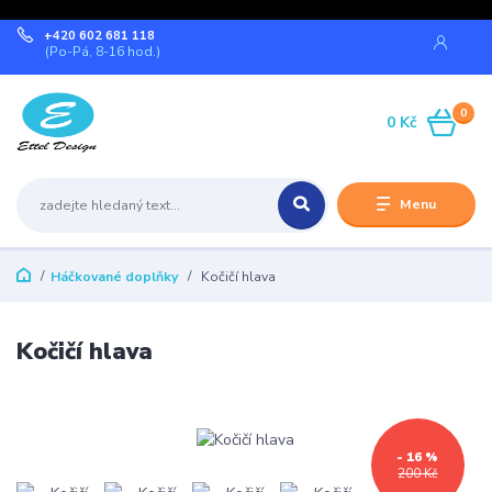
+420 602 681 118
(Po-Pá, 8-16 hod.)
0
0 Kč
Menu
Háčkované doplňky
Kočičí hlava
Kočičí hlava
- 16 %
200 Kč