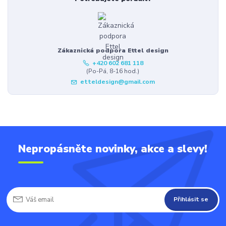
Zákaznická podpora Ettel design
+420 602 681 118
(Po-Pá, 8-16 hod.)
etteldesign@gmail.com
Nepropásněte novinky, akce a slevy!
Přihlásit se