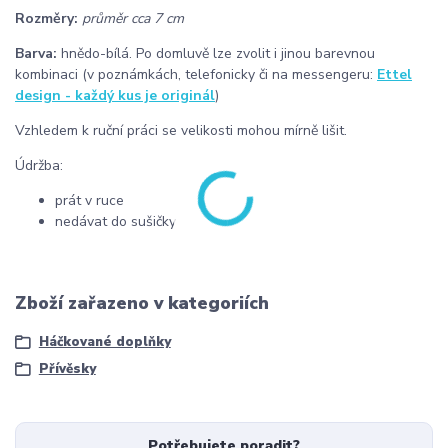
Rozměry:
průměr cca 7 cm
Barva:
hnědo-bílá. Po domluvě lze zvolit i jinou barevnou
kombinaci (v poznámkách, telefonicky či na messengeru:
Ettel
design - každý kus je originál
)
Vzhledem k ruční práci se velikosti mohou mírně lišit.
Údržba:
prát v ruce
nedávat do sušičky
Zboží zařazeno v kategoriích
Háčkované doplňky
Přívěsky
Potřebujete poradit?