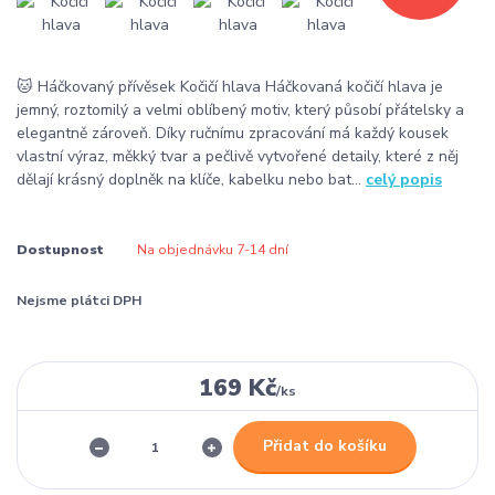
🐱 Háčkovaný přívěsek Kočičí hlava Háčkovaná kočičí hlava je
jemný, roztomilý a velmi oblíbený motiv, který působí přátelsky a
elegantně zároveň. Díky ručnímu zpracování má každý kousek
vlastní výraz, měkký tvar a pečlivě vytvořené detaily, které z něj
dělají krásný doplněk na klíče, kabelku nebo bat...
celý popis
Dostupnost
Na objednávku 7-14 dní
Nejsme plátci DPH
169 Kč
/
ks
Přidat do košíku