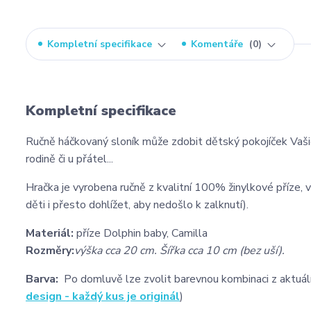
Kompletní specifikace
Komentáře
0
Kompletní specifikace
Ručně háčkovaný sloník může zdobit dětský pokojíček Vaš
rodině či u přátel...
Hračka je vyrobena ručně z kvalitní 100% žinylkové příze, 
děti i přesto dohlížet, aby nedošlo k zalknutí).
Materiál:
příze Dolphin baby, Camilla
Rozměry:
výška cca 20 cm. Šířka cca 10 cm (bez uší).
Barva:
Po domluvě lze zvolit barevnou kombinaci z aktuáln
design - každý kus je originál
)