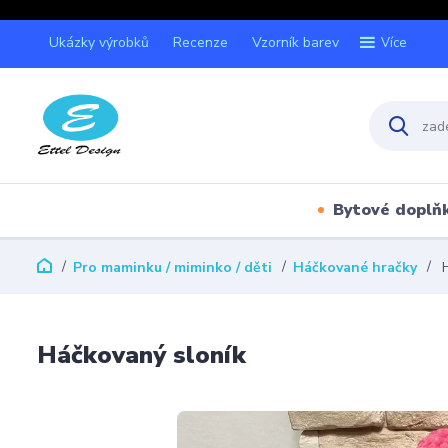
Ukázky výrobků
Recenze
Vzorník barev
Více
Bytové doplň
Pro maminku / miminko / děti
Háčkované hračky
H
Háčkovaný sloník