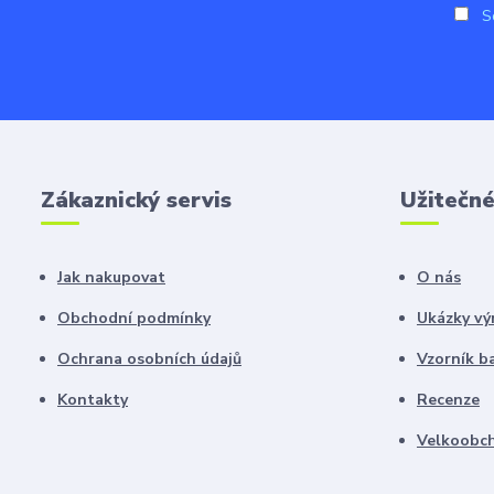
So
Zákaznický servis
Užitečn
Jak nakupovat
O nás
Obchodní podmínky
Ukázky vý
Ochrana osobních údajů
Vzorník b
Kontakty
Recenze
Velkoobch