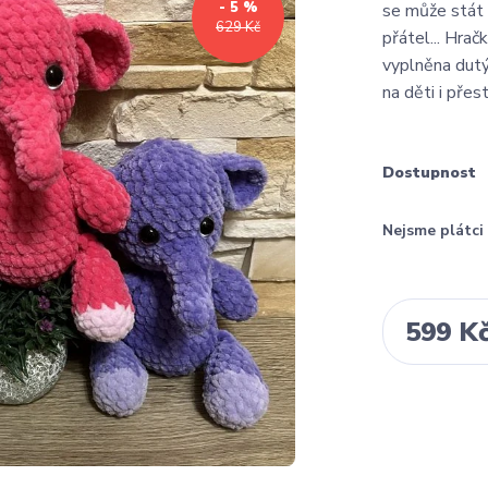
- 5 %
se může stát 
629 Kč
přátel... Hrač
vyplněna dutý
na děti i přest
Dostupnost
Nejsme plátc
599 K