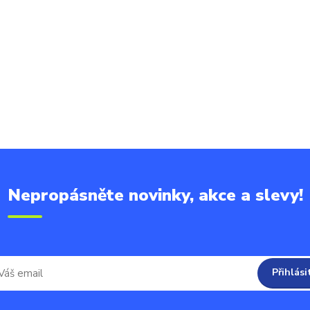
"
Nepropásněte novinky, akce a slevy!
Přihlási