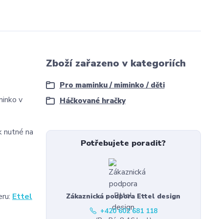
Zboží zařazeno v kategoriích
Pro maminku / miminko / děti
minko v
Háčkované hračky
k nutné na
Potřebujete poradit?
eru:
Ettel
Zákaznická podpora Ettel design
+420 602 681 118