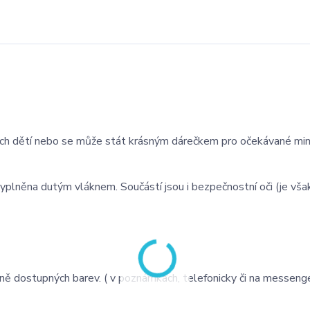
ich dětí nebo se může stát krásným dárečkem pro očekávané mi
vyplněna dutým vláknem. Součástí jsou i bezpečnostní oči (je vša
ě dostupných barev. ( v poznámkách, telefonicky či na messeng