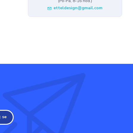
(Po-Pá, 8-16 hod.)
etteldesign@gmail.com
t se