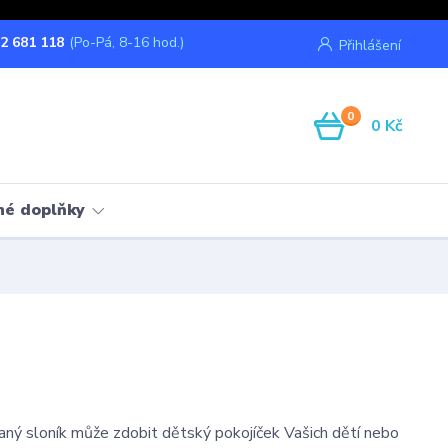
2 681 118
(Po-Pá, 8-16 hod.)
Přihlášení
0
0 Kč
né doplňky
ný sloník může zdobit dětský pokojíček Vašich dětí nebo