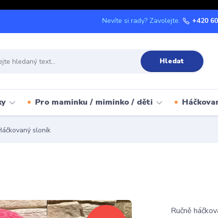
Nevíte si rady? Zavolejte.
+420 60
Hledat
ky
Pro maminku / miminko / děti
Háčkova
áčkovaný sloník
Ručně háčkova