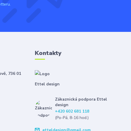
tteru.
Kontakty
ově, 736 01
Ettel design
Zákaznická podpora Ettel
design
+420 602 681 118
(Po-Pá, 8-16 hod.)
etteldesign@gmail.com