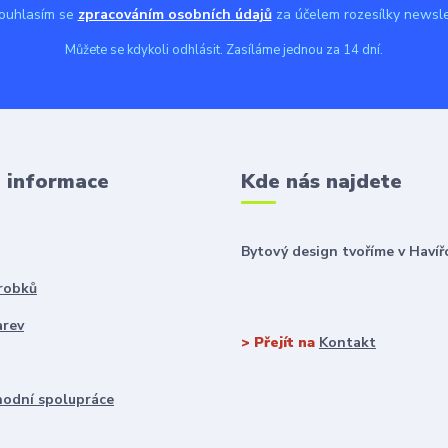
uhlasím se
zpracováním osobních údajů
za účelem rozesílky newsle
Můžete se kdykoli odhlásit. Zasíláme jednou za 14 dní.
é informace
Kde nás najdete
Bytový design tvoříme v Havíř
robků
arev
> Přejít na
Kontakt
odní spolupráce