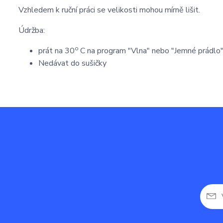
Vzhledem k ruční práci se velikosti mohou mírně lišit.
Údržba:
o
prát na 30
C na program "Vlna" nebo "Jemné prádlo
Nedávat do sušičky