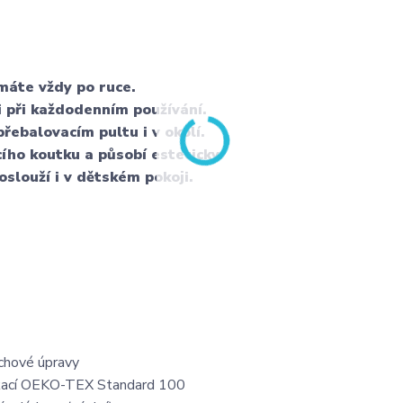
máte vždy po ruce.
i při každodenním používání.
řebalovacím pultu i v okolí.
ího koutku a působí esteticky.
slouží i v dětském pokoji.
rchové úpravy
kací OEKO-TEX Standard 100