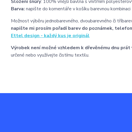
Složení šnůry
: 100% vnější bavlna s vnitřním polyesterov
Barva:
napište do komentáře v košíku barevnou kombinaci d
Možnost výběru jednobarevného, dvoubarevného či tříbare
napište mi prosím pořadí barev do poznámek, telefo
Ettel design - každý kus je originál
Výrobek není možné vzhledem k dřevěnému dnu prát 
určené nebo využívejte čistírnu textilu.