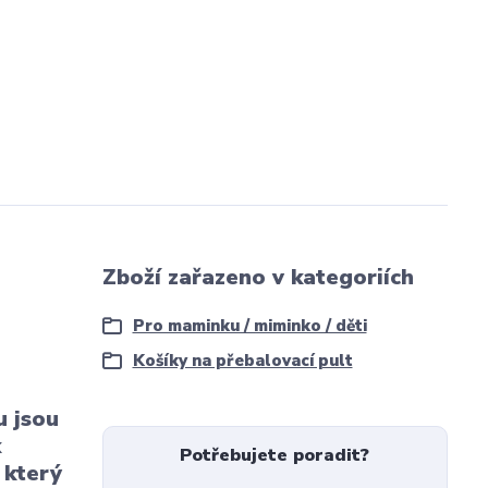
Zboží zařazeno v kategoriích
Pro maminku / miminko / děti
Košíky na přebalovací pult
u jsou
k
Potřebujete poradit?
, který