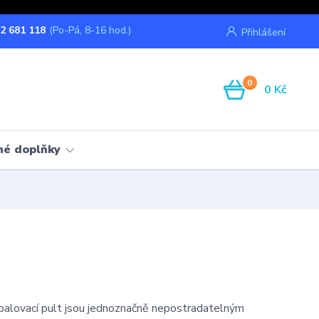
2 681 118
(Po-Pá, 8-16 hod.)
Přihlášení
0
0 Kč
né doplňky
balovací pult jsou jednoznačně nepostradatelným