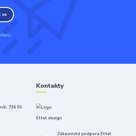
t se
tteru.
Kontakty
ově, 736 01
Ettel design
Zákaznická podpora Ettel