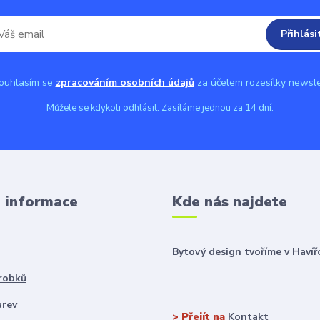
Přihlási
uhlasím se
zpracováním osobních údajů
za účelem rozesílky newsle
Můžete se kdykoli odhlásit. Zasíláme jednou za 14 dní.
é informace
Kde nás najdete
Bytový design tvoříme v Havíř
robků
arev
> Přejít na
Kontakt