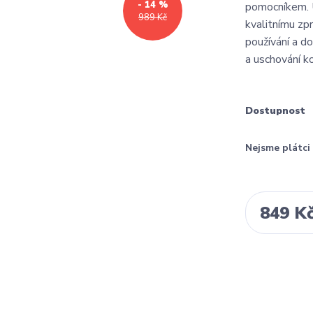
- 14 %
pomocníkem. U
989 Kč
kvalitnímu zp
používání a do
a uschování ko
Dostupnost
Nejsme plátc
849 K