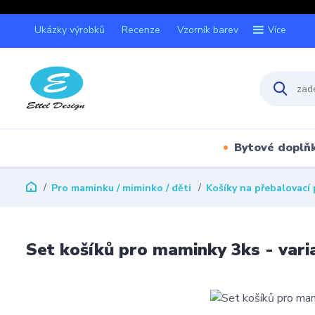
Ukázky výrobků
Recenze
Vzorník barev
Více
Bytové doplň
Pro maminku / miminko / děti
Košíky na přebalovací 
Set košíků pro maminky 3ks - vari