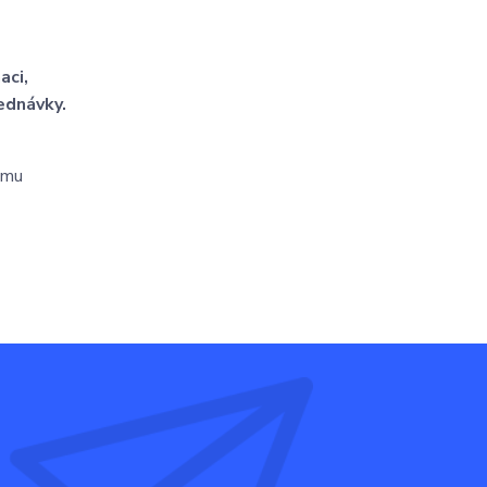
aci,
ednávky.
tomu