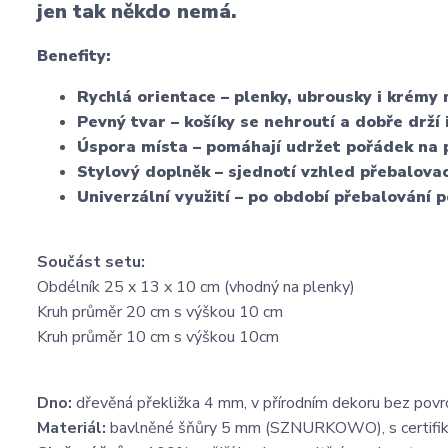
jen tak někdo nemá.
Benefity:
Rychlá orientace
– plenky, ubrousky i krémy 
Pevný tvar
– košíky se nehroutí a dobře drží 
Úspora místa
– pomáhají udržet pořádek na p
Stylový doplněk
– sjednotí vzhled přebalovac
Univerzální využití
– po období přebalování po
Součást setu:
Obdélník 25 x 13 x 10 cm (vhodný na plenky)
Kruh průměr 20 cm s výškou 10 cm
Kruh průměr 10 cm s výškou 10cm
Dno:
dřevěná překližka 4 mm, v přírodním dekoru bez pov
Materiál:
bavlněné šňůry 5 mm (SZNURKOWO), s certifi