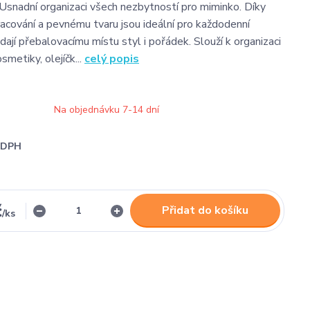
snadní organizaci všech nezbytností pro miminko. Díky
racování a pevnému tvaru jsou ideální pro každodenní
dají přebalovacímu místu styl i pořádek. Slouží k organizaci
smetiky, olejíčk...
celý popis
Na objednávku 7-14 dní
i DPH
č
Přidat do košíku
/
ks