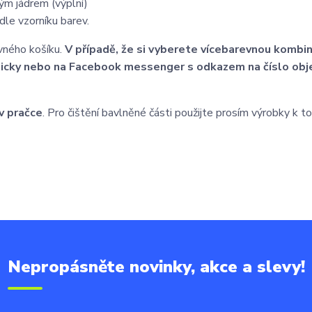
ým jádrem (výplní)
le vzorníku barev.
vného košíku.
V případě, že si vyberete vícebarevnou kombin
nicky nebo na Facebook messenger s odkazem na číslo obj
v pračce
. Pro čištění bavlněné části použijte prosím výrobky k 
Nepropásněte novinky, akce a slevy!