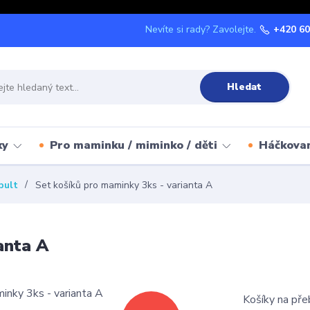
Nevíte si rady? Zavolejte.
+420 60
Hledat
ky
Pro maminku / miminko / děti
Háčkova
pult
Set košíků pro maminky 3ks - varianta A
anta A
Košíky na pře