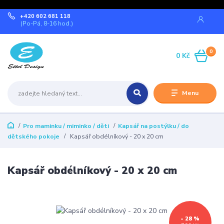
+420 602 681 118
(Po-Pá, 8-16 hod.)
0
0 Kč
Menu
Pro maminku / miminko / děti
Kapsář na postýlku / do
dětského pokoje
Kapsář obdélníkový - 20 x 20 cm
Kapsář obdélníkový - 20 x 20 cm
- 28 %