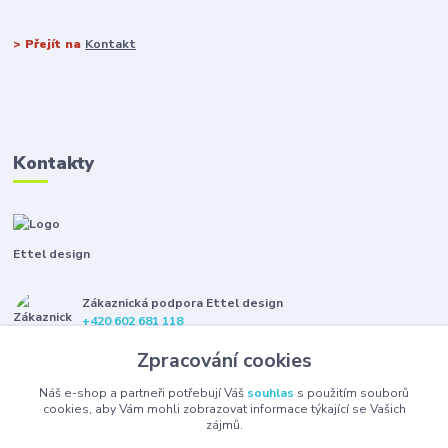
> Přejít na
Kontakt
Kontakty
Ettel design
Zákaznická podpora Ettel design
+420 602 681 118
(Po-Pá, 8-16 hod.)
Zpracování cookies
etteldesign@gmail.com
Náš e-shop a partneři potřebují Váš
souhlas
s použitím souborů
cookies, aby Vám mohli zobrazovat informace týkající se Vašich
zájmů.