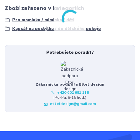
Zboží zařazeno v kategoriích
Pro maminku / miminko / děti
Kapsář na postýlku / do dětského pokoje
Potřebujete poradit?
Zákaznická podpora Ettel design
+420 602 681 118
(Po-Pá, 8-16 hod.)
etteldesign@gmail.com