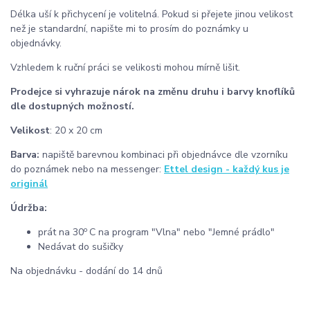
Délka uší k přichycení je volitelná. Pokud si přejete jinou velikost
než je standardní, napište mi to prosím do poznámky u
objednávky.
Vzhledem k ruční práci se velikosti mohou mírně lišit.
Prodejce si vyhrazuje nárok na změnu druhu i barvy knoflíků
dle dostupných možností.
Velikost
: 20 x 20 cm
Barva:
napiště barevnou kombinaci při objednávce dle vzorníku
do poznámek nebo na messenger:
Ettel design - každý kus je
originál
Údržba:
o
prát na 30
C na program "Vlna" nebo "Jemné prádlo"
Nedávat do sušičky
Na objednávku - dodání do 14 dnů