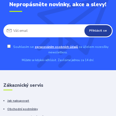
Nepropásněte novinky, akce a slevy!
Přihlásit se
Souhlasím se
zpracováním osobních údajů
za účelem rozesílky
newsletteru.
Můžete se kdykoli odhlásit. Zasíláme jednou za 14 dní.
Zákaznický servis
Jak nakupovat
Obchodní podmínky