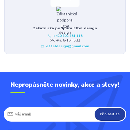
Zákaznická podpora Ettel design
+420 602 681 118
(Po-Pá, 8-16 hod.)
etteldesign@gmail.com
Nepropásněte novinky, akce a slevy!
Přihlásit se