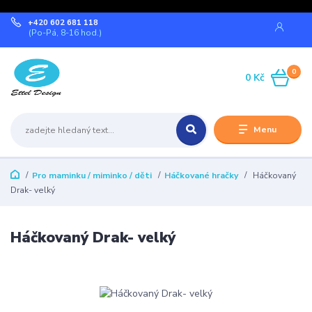
+420 602 681 118
(Po-Pá, 8-16 hod.)
0
0 Kč
Menu
Pro maminku / miminko / děti
Háčkované hračky
Háčkovaný
Drak- velký
Háčkovaný Drak- velký