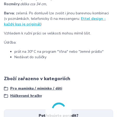
Rozměry:
délka cca 34 cm,
Barva:
zelená. Po domluvě lze zvolit i jinou barevnou kombinaci
(v poznámkách, telefonicky či na messengeru:
Ettel design -
každý kus je originál
)
Vzhledem k ruční práci se velikosti mohou mírně lišit.
Údržba:
o
prát na 30
C na program "Vlna" nebo "Jemné prádlo"
Nedávat do sušičky
Zboží zařazeno v kategoriích
Pro maminku / miminko / děti
Háčkované hračky
Potřebujete poradit?