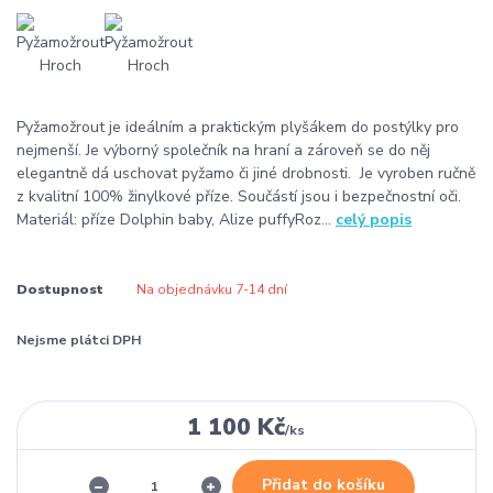
Pyžamožrout je ideálním a praktickým plyšákem do postýlky pro
nejmenší. Je výborný společník na hraní a zároveň se do něj
elegantně dá uschovat pyžamo či jiné drobnosti. Je vyroben ručně
z kvalitní 100% žinylkové příze. Součástí jsou i bezpečnostní oči.
Materiál: příze Dolphin baby, Alize puffyRoz...
celý popis
Dostupnost
Na objednávku 7-14 dní
Nejsme plátci DPH
1 100 Kč
/
ks
Přidat do košíku