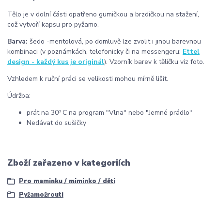
Tělo je v dolní části opatřeno gumičkou a brzdičkou na stažení,
což vytvoří kapsu pro pyžamo.
Barva:
šedo -mentolová, po domluvě lze zvolit i jinou barevnou
kombinaci (v poznámkách, telefonicky či na messengeru:
Ettel
design - každý kus je originál
). Vzorník barev k tělíčku viz foto.
Vzhledem k ruční práci se velikosti mohou mírně lišit.
Údržba:
o
prát na 30
C na program "Vlna" nebo "Jemné prádlo"
Nedávat do sušičky
Zboží zařazeno v kategoriích
Pro maminku / miminko / děti
Pyžamožrouti