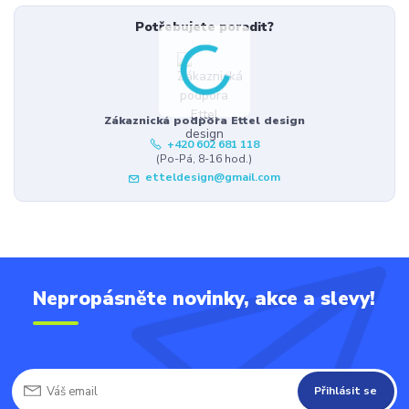
Potřebujete poradit?
Zákaznická podpora Ettel design
+420 602 681 118
(Po-Pá, 8-16 hod.)
etteldesign@gmail.com
Nepropásněte novinky, akce a slevy!
Přihlásit se