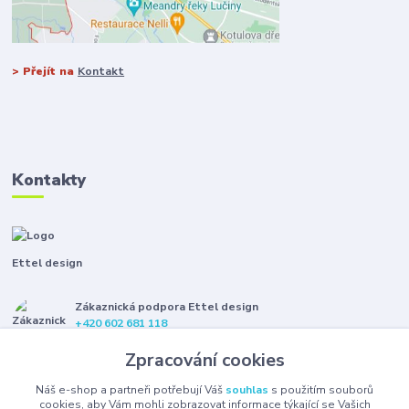
> Přejít na
Kontakt
Kontakty
Ettel design
Zákaznická podpora Ettel design
+420 602 681 118
(Po-Pá, 8-16 hod.)
Zpracování cookies
etteldesign@gmail.com
Náš e-shop a partneři potřebují Váš
souhlas
s použitím souborů
cookies, aby Vám mohli zobrazovat informace týkající se Vašich