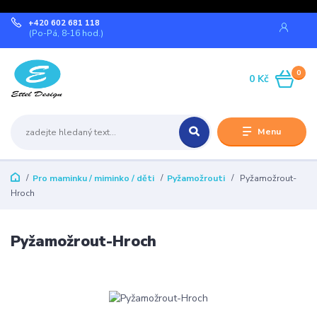
+420 602 681 118
(Po-Pá, 8-16 hod.)
0
0 Kč
Menu
Pro maminku / miminko / děti
Pyžamožrouti
Pyžamožrout-
Hroch
Pyžamožrout-Hroch