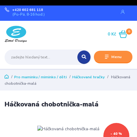
+420 602 681 118
(Po-Pá, 8-16 hod.)
0
0 Kč
Menu
Pro maminku / miminko / děti
Háčkované hračky
Háčkovaná
chobotnička-malá
Háčkovaná chobotnička-malá
- 40 %