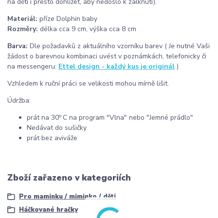
na děti i přesto dohlížet, aby nedošlo k zalknutí).
Materiál:
příze Dolphin baby
Rozměry:
délka cca 9 cm, výška cca 8 cm
Barva:
Dle požadavků z aktuálního vzorníku barev ( Je nutné Vaši
žádost o barevnou kombinaci uvést v poznámkách, telefonicky či
na messengeru:
Ettel design - každý kus je originál
)
Vzhledem k ruční práci se velikosti mohou mírně lišit.
Údržba:
o
prát na 30
C na program "Vlna" nebo "Jemné prádlo"
Nedávat do sušičky
prát bez aviváže
Zboží zařazeno v kategoriích
Pro maminku / miminko / děti
Háčkované hračky