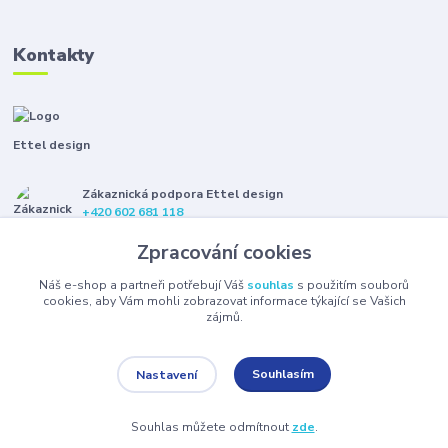
Kontakty
Ettel design
Zákaznická podpora Ettel design
+420 602 681 118
(Po-Pá, 8-16 hod.)
Zpracování cookies
etteldesign@gmail.com
Náš e-shop a partneři potřebují Váš
souhlas
s použitím souborů
cookies, aby Vám mohli zobrazovat informace týkající se Vašich
zájmů.
Souhlasím
Nastavení
© 2021 Ettel design. Všechna práva vyhrazena.
Souhlas můžete odmítnout
zde
.
Vytvořeno na
Eshop-rychle.cz