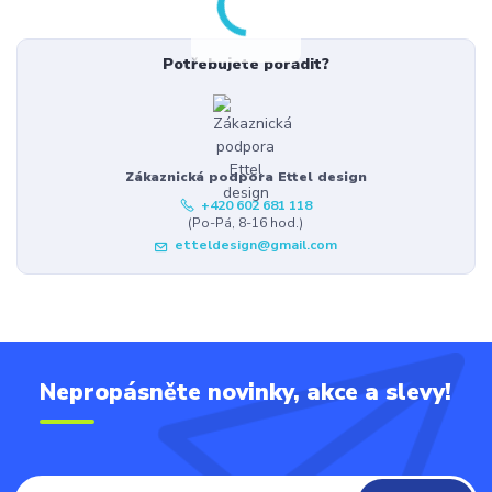
Potřebujete poradit?
Zákaznická podpora Ettel design
+420 602 681 118
(Po-Pá, 8-16 hod.)
etteldesign@gmail.com
Nepropásněte novinky, akce a slevy!