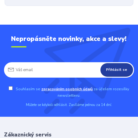
Nepropásněte novinky, akce a slevy!
Přihlásit se
Souhlasím se
zpracováním osobních údajů
za účelem rozesílky
newsletteru.
Můžete se kdykoli odhlásit. Zasíláme jednou za 14 dní.
Zákaznický servis