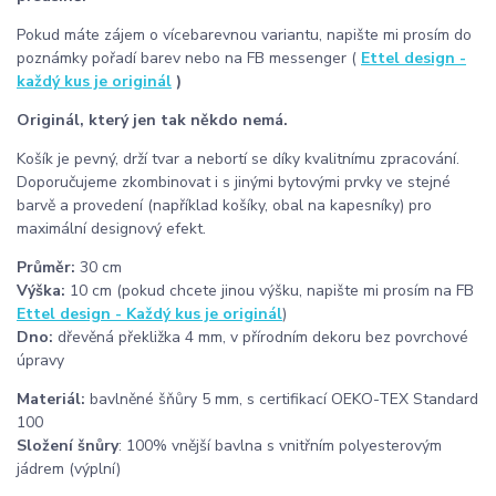
Pokud máte zájem o vícebarevnou variantu, napište mi prosím do
poznámky pořadí barev nebo na FB messenger (
Ettel design -
každý kus je originál
)
Originál, který jen tak někdo nemá.
Košík je pevný, drží tvar a nebortí se díky kvalitnímu zpracování.
Doporučujeme zkombinovat i s jinými bytovými prvky ve stejné
barvě a provedení (například košíky, obal na kapesníky) pro
maximální designový efekt.
Průměr:
30 cm
Výška:
10 cm (pokud chcete jinou výšku, napište mi prosím na FB
Ettel design - Každý kus je originál
)
Dno:
dřevěná překližka 4 mm, v přírodním dekoru bez povrchové
úpravy
Materiál:
bavlněné šňůry 5 mm, s certifikací OEKO-TEX Standard
100
Složení šnůry
: 100% vnější bavlna s vnitřním polyesterovým
jádrem (výplní)