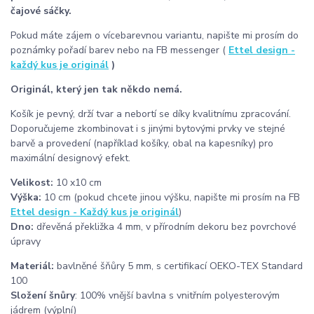
čajové sáčky.
Pokud máte zájem o vícebarevnou variantu, napište mi prosím do
poznámky pořadí barev nebo na FB messenger (
Ettel design -
každý kus je originál
)
Originál, který jen tak někdo nemá.
Košík je pevný, drží tvar a nebortí se díky kvalitnímu zpracování.
Doporučujeme zkombinovat i s jinými bytovými prvky ve stejné
barvě a provedení (například košíky, obal na kapesníky) pro
maximální designový efekt.
Velikost:
10 x10 cm
Výška:
10 cm (pokud chcete jinou výšku, napište mi prosím na FB
Ettel design - Každý kus je originál
)
Dno:
dřevěná překližka 4 mm, v přírodním dekoru bez povrchové
úpravy
Materiál:
bavlněné šňůry 5 mm, s certifikací OEKO-TEX Standard
100
Složení šnůry
: 100% vnější bavlna s vnitřním polyesterovým
jádrem (výplní)