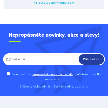
etteldesign@gmail.com
Nepropásněte novinky, akce a slevy!
Přihlásit se
Souhlasím se
zpracováním osobních údajů
za účelem rozesílky
newsletteru.
Můžete se kdykoli odhlásit. Zasíláme jednou za 14 dní.