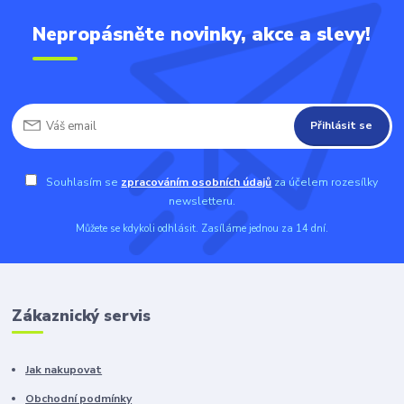
Nepropásněte novinky, akce a slevy!
Přihlásit se
Souhlasím se
zpracováním osobních údajů
za účelem rozesílky
newsletteru.
Můžete se kdykoli odhlásit. Zasíláme jednou za 14 dní.
Zákaznický servis
Jak nakupovat
Obchodní podmínky