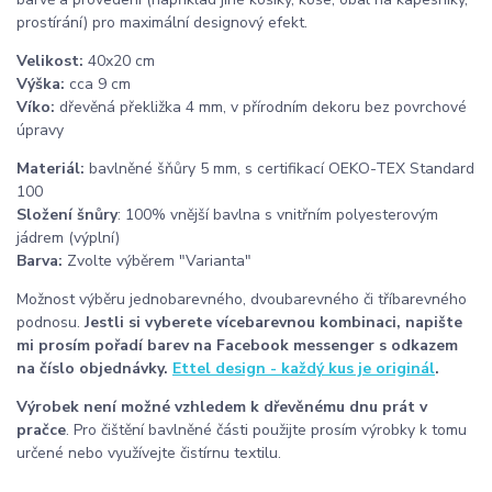
prostírání) pro maximální designový efekt.
Velikost:
40x20 cm
Výška:
cca 9 cm
Víko:
dřevěná překližka 4 mm, v přírodním dekoru bez povrchové
úpravy
Materiál:
bavlněné šňůry 5 mm, s certifikací OEKO-TEX Standard
100
Složení šnůry
: 100% vnější bavlna s vnitřním polyesterovým
jádrem (výplní)
Barva:
Zvolte výběrem "Varianta"
Možnost výběru jednobarevného, dvoubarevného či tříbarevného
podnosu.
Jestli si vyberete vícebarevnou kombinaci, napište
mi prosím pořadí barev na Facebook messenger s odkazem
na číslo objednávky.
Ettel design - každý kus je originál
.
Výrobek není možné vzhledem k dřevěnému dnu prát v
pračce
. Pro čištění bavlněné části použijte prosím výrobky k tomu
určené nebo využívejte čistírnu textilu.