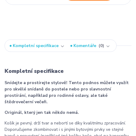
Kompletní specifikace
Komentáře
0
Kompletní specifikace
Snídejte a prostírejte stylově! Tento podnos můžete využít
pro skvělé snídaně do postele nebo pro slavnostní
prostírání, například pro rodinné oslavy, ale také
štědrovečerní večeři.
Originál, který jen tak někdo nemá.
Košík je pevný, drží tvar a nebortí se díky kvalitnímu zpracování.
Doporučujeme zkombinovat i s jinými bytovými prvky ve stejné
barvě a provedení (například jiné košíky, koše, obal na kapesníky,