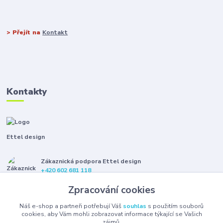
> Přejít na
Kontakt
Kontakty
Ettel design
Zákaznická podpora Ettel design
+420 602 681 118
(Po-Pá, 8-16 hod.)
Zpracování cookies
etteldesign@gmail.com
Náš e-shop a partneři potřebují Váš
souhlas
s použitím souborů
cookies, aby Vám mohli zobrazovat informace týkající se Vašich
zájmů.