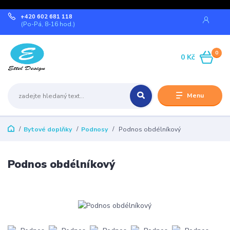
+420 602 681 118
(Po-Pá, 8-16 hod.)
0
0 Kč
Menu
Bytové doplňky
Podnosy
Podnos obdélníkový
Podnos obdélníkový