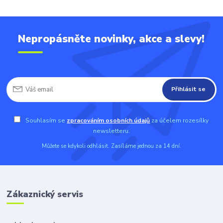
Nepropásněte novinky, akce a slevy!
Přihlásit se
Souhlasím se
zpracováním osobních údajů
za účelem rozesílky
newsletteru.
Můžete se kdykoli odhlásit. Zasíláme jednou za 14 dní.
Zákaznický servis