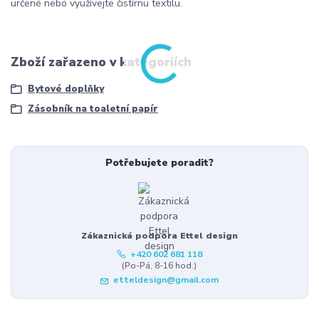
určené nebo využívejte čistírnu textilu.
Zboží zařazeno v kategoriích
Bytové doplňky
Zásobník na toaletní papír
Potřebujete poradit?
Zákaznická podpora Ettel design
+420 602 681 118
(Po-Pá, 8-16 hod.)
etteldesign@gmail.com