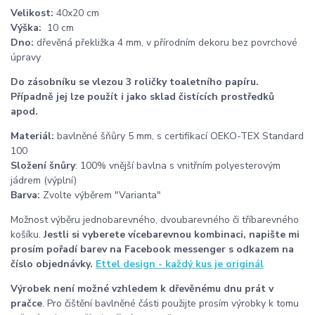
Velikost:
40x20 cm
Výška:
10 cm
Dno:
dřevěná překližka 4 mm, v přírodním dekoru bez povrchové
úpravy
Do zásobníku se vlezou 3 roličky toaletního papíru.
Případně jej lze použít i jako sklad čistících prostředků
apod.
Materiál:
bavlněné šňůry 5 mm, s certifikací OEKO-TEX Standard
100
Složení šnůry
: 100% vnější bavlna s vnitřním polyesterovým
jádrem (výplní)
Barva:
Zvolte výběrem "Varianta"
Možnost výběru jednobarevného, dvoubarevného či tříbarevného
košíku.
Jestli si vyberete vícebarevnou kombinaci, napište mi
prosím pořadí barev na Facebook messenger s odkazem na
číslo objednávky.
Ettel design - každý kus je originál
Výrobek není možné vzhledem k dřevěnému dnu prát v
pračce
. Pro čištění bavlněné části použijte prosím výrobky k tomu