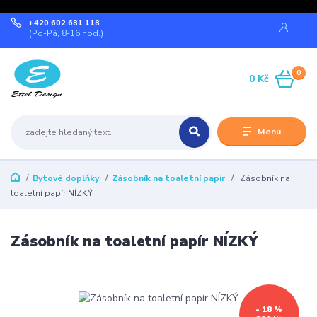
+420 602 681 118
(Po-Pá, 8-16 hod.)
0
0 Kč
Menu
Bytové doplňky
Zásobník na toaletní papír
Zásobník na
toaletní papír NÍZKÝ
Zásobník na toaletní papír NÍZKÝ
- 18 %