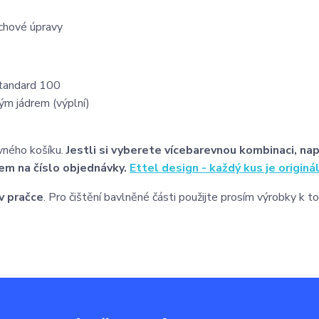
rchové úpravy
Standard 100
ým jádrem (výplní)
vného košíku.
Jestli si vyberete vícebarevnou kombinaci, nap
em na číslo objednávky.
Ettel design - každý kus je originá
v pračce
. Pro čištění bavlněné části použijte prosím výrobky k 