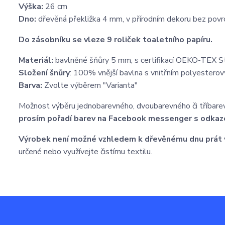
Výška:
26 cm
Dno:
dřevěná překližka 4 mm, v přírodním dekoru bez pov
Do zásobníku se vleze 9 roliček toaletního papíru.
Materiál:
bavlněné šňůry 5 mm, s certifikací OEKO-TEX 
Složení šnůry
: 100% vnější bavlna s vnitřním polyesterov
Barva:
Zvolte výběrem "Varianta"
Možnost výběru jednobarevného, dvoubarevného či tříbare
prosím pořadí barev na Facebook messenger s odkaz
Výrobek není možné vzhledem k dřevěnému dnu prát 
určené nebo využívejte čistírnu textilu.