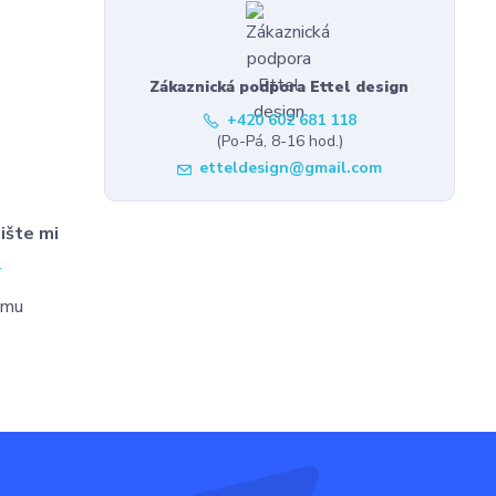
Zákaznická podpora Ettel design
+420 602 681 118
(Po-Pá, 8-16 hod.)
etteldesign@gmail.com
ište mi
l
tomu