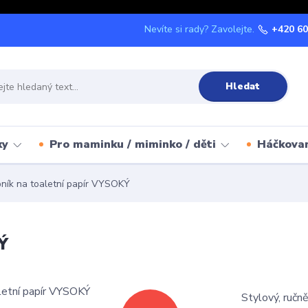
Nevíte si rady? Zavolejte.
+420 60
Hledat
ky
Pro maminku / miminko / děti
Háčkova
ík na toaletní papír VYSOKÝ
Ý
Stylový, ručně