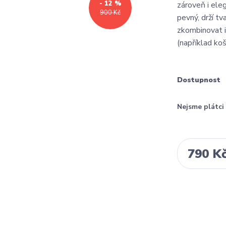
- 12 %
zároveň i eleg
900 Kč
pevný, drží tv
zkombinovat i
(například koší
Dostupnost
Nejsme plátc
790 K