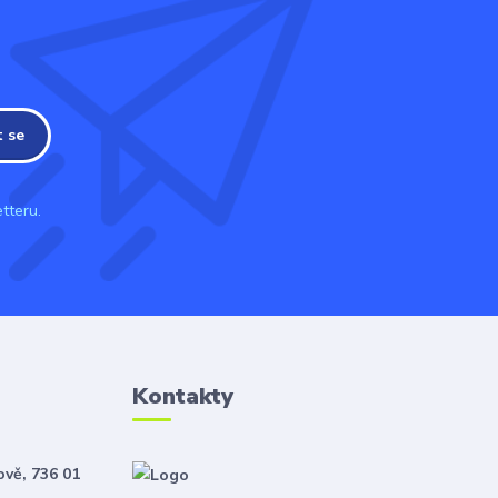
t se
tteru.
Kontakty
ově, 736 01