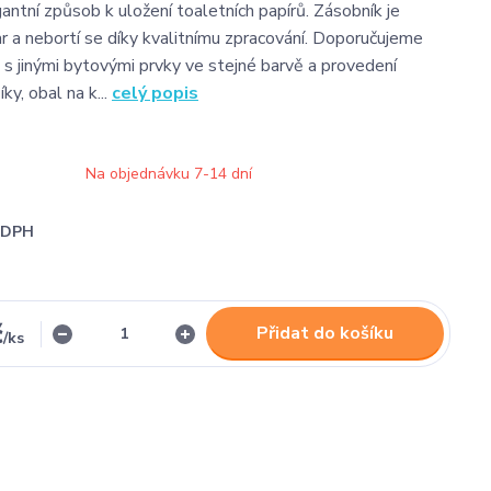
antní způsob k uložení toaletních papírů. Zásobník je
ar a nebortí se díky kvalitnímu zpracování. Doporučujeme
 s jinými bytovými prvky ve stejné barvě a provedení
ky, obal na k...
celý popis
Na objednávku 7-14 dní
i DPH
č
Přidat do košíku
/
ks