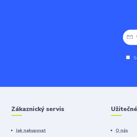
So
Zákaznický servis
Užitečn
Jak nakupovat
O nás