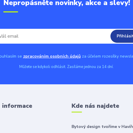
Nepropásněte novinky, akce a slevy!
Přihlási
uhlasím se
zpracováním osobních údajů
za účelem rozesílky newsle
Můžete se kdykoli odhlásit. Zasíláme jednou za 14 dní.
é informace
Kde nás najdete
Bytový design tvoříme v Havíř