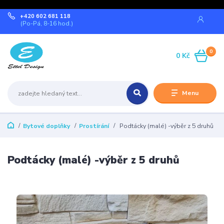
+420 602 681 118
(Po-Pá, 8-16 hod.)
0
0 Kč
Menu
Bytové doplňky
Prostírání
Podtácky (malé) -výběr z 5 druhů
Podtácky (malé) -výběr z 5 druhů