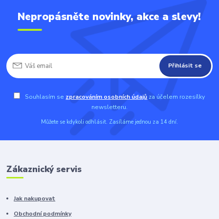
Nepropásněte novinky, akce a slevy!
Přihlásit se
Souhlasím se
zpracováním osobních údajů
za účelem rozesílky
newsletteru.
Můžete se kdykoli odhlásit. Zasíláme jednou za 14 dní.
Zákaznický servis
Jak nakupovat
Obchodní podmínky