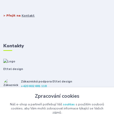
> Přejít na
Kontakt
Kontakty
Ettel design
Zákaznická podpora Ettel design
+420 602 681 118
(Po-Pá, 8-16 hod.)
Zpracování cookies
etteldesign@gmail.com
Náš e-shop a partneři potřebují Váš
souhlas
s použitím souborů
cookies, aby Vám mohli zobrazovat informace týkající se Vašich
zájmů.