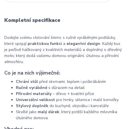
Kompletní specifikace
Dodejte svému stolování šmrnc s ručně vyráběnými podtácky,
které spojují
praktickou funkci
a
elegantní design
. Každý kus
je pečlivě háčkovaný z kvalitních materiálů a doplněný o dřevěný
motiv, který dodá vašemu domovu originální, útulnou a přírodní
atmosféru.
Co je na nich výjimečné:
Chrání stůl
před skvrnami, teplem i poškrábáním
Ručně vyráběné
s důrazem na detail
Přírodní materiály
– dřevo + kvalitní příze
Univerzální velikost
pro hrnky, sklenice i malé konvičky
Stylový doplněk
do kuchyně, obýváku i kanceláře
Skvělé jako
malý dárek
, který potěší každého milovníka
útulného domova