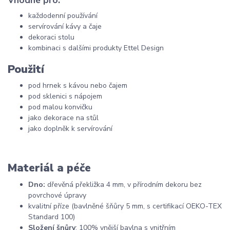
Vhodné pro:
každodenní používání
servírování kávy a čaje
dekoraci stolu
kombinaci s dalšími produkty Ettel Design
Použití
pod hrnek s kávou nebo čajem
pod sklenici s nápojem
pod malou konvičku
jako dekorace na stůl
jako doplněk k servírování
Materiál a péče
Dno:
dřevěná překližka 4 mm, v přírodním dekoru bez
povrchové úpravy
kvalitní příze (bavlněné šňůry 5 mm, s certifikací OEKO-TEX
Standard 100)
Složení šnůry
: 100% vnější bavlna s vnitřním