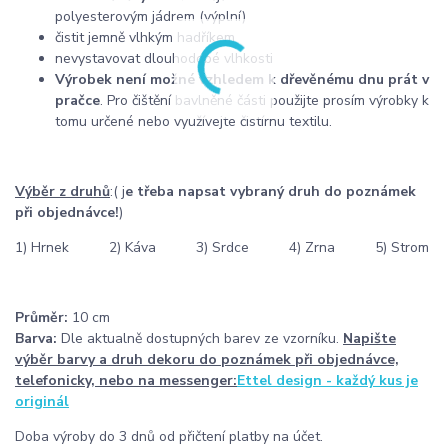
polyesterovým jádrem (výplní)
čistit jemně vlhkým hadříkem
nevystavovat dlouhodobé vlhkosti
Výrobek není možné vzhledem k dřevěnému dnu prát v
pračce
. Pro čištění bavlněné části použijte prosím výrobky k
tomu určené nebo využívejte čistírnu textilu.
Výběr z druhů
:( j
e třeba napsat vybraný druh do poznámek
při objednávce!
)
1) Hrnek 2) Káva 3) Srdce 4) Zrna 5) Strom
Průměr:
10 cm
Barva:
Dle aktualně dostupných barev ze vzorníku.
Napište
výběr barvy a druh dekoru do poznámek při objednávce,
telefonicky, nebo na messenger:
Ettel design - každý kus je
originál
Doba výroby do 3 dnů od přičtení platby na účet.