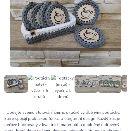
Dodejte svému stolování šmrnc s ručně vyráběnými podtácky,
které spojují praktickou funkci a elegantní design. Každý kus je
pečlivě háčkovaný z kvalitních materiálů a doplněný o dřevěný
motiv, který dodá vašemu domovu originální, útulnou a přírodní