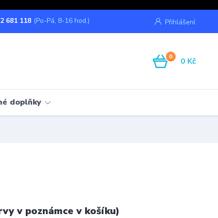
2 681 118
(Po-Pá, 8-16 hod.)
Přihlášení
0
0 Kč
né doplňky
rvy v poznámce v košíku)