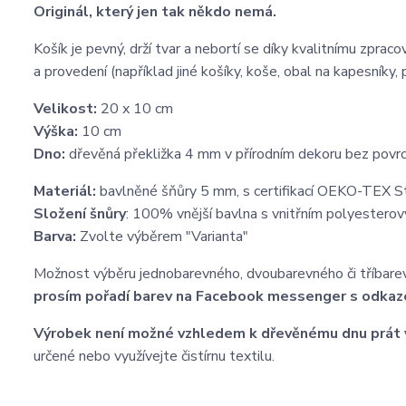
Originál, který jen tak někdo nemá.
Košík je pevný, drží tvar a nebortí se díky kvalitnímu zpra
a provedení (například jiné košíky, koše, obal na kapesníky,
Velikost:
20 x 10 cm
Výška:
10 cm
Dno:
dřevěná překližka 4 mm v přírodním dekoru bez povr
Materiál:
bavlněné šňůry 5 mm, s certifikací OEKO-TEX 
Složení šnůry
: 100% vnější bavlna s vnitřním polyesterov
Barva:
Zvolte výběrem "Varianta"
Možnost výběru jednobarevného, dvoubarevného či tříbare
prosím pořadí barev na Facebook messenger s odkaz
Výrobek není možné vzhledem k dřevěnému dnu prát 
určené nebo využívejte čistírnu textilu.