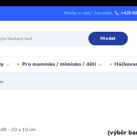
Nevíte si rady? Zavolejte.
+420 60
Hledat
ky
Pro maminku / miminko / děti
Háčkova
cm
(výběr ba