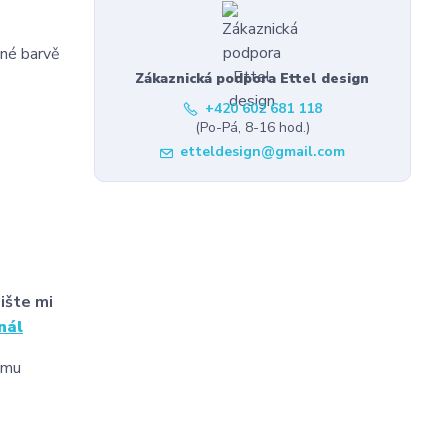
jné barvě
Zákaznická podpora Ettel design
+420 602 681 118
(Po-Pá, 8-16 hod.)
etteldesign@gmail.com
ište mi
nál
tomu