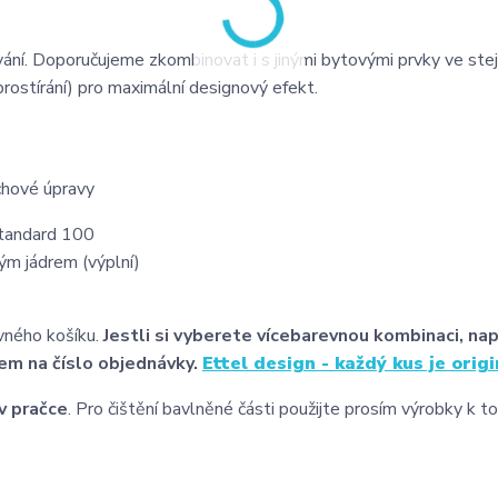
cování. Doporučujeme zkombinovat i s jinými bytovými prvky ve ste
 prostírání) pro maximální designový efekt.
chové úpravy
Standard 100
ým jádrem (výplní)
vného košíku.
Jestli si vyberete vícebarevnou kombinaci, nap
em na číslo objednávky.
Ettel design - každý kus je origi
v pračce
. Pro čištění bavlněné části použijte prosím výrobky k 