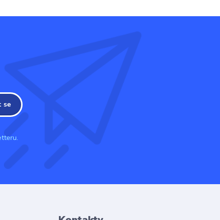
t se
tteru.
Kontakty