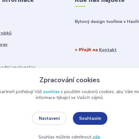
Bytový design tvoříme v Havíř
robků
arev
> Přejít na
Kontakt
odní spolupráce
Zpracování cookies
artneři potřebují Váš
souhlas
s použitím souborů cookies, aby Vám mo
informace týkající se Vašich zájmů.
Souhlasím
Nastavení
Souhlas můžete odmítnout
zde
.