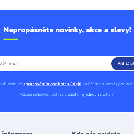
Nepropásněte novinky, akce a slevy!
Přihlási
uhlasím se
zpracováním osobních údajů
za účelem rozesílky newsle
Můžete se kdykoli odhlásit. Zasíláme jednou za 14 dní.
é informace
Kde nás najdete