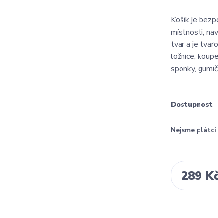
Košík je bezp
místnosti, na
tvar a je tva
ložnice, koup
sponky, gumič
Dostupnost
Nejsme plátc
289 K