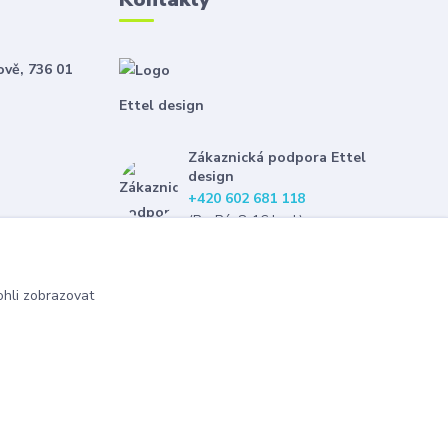
ově, 736 01
Ettel design
Zákaznická podpora Ettel
design
+420 602 681 118
(Po-Pá, 8-16 hod.)
etteldesign@gmail.com
hli zobrazovat
Vytvořeno na
Eshop-rychle.cz