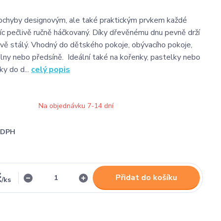
ochyby designovým, ale také praktickým prvkem každé
víc pečlivě ručně háčkovaný. Díky dřevěnému dnu pevně drží
rově stálý. Vhodný do dětského pokoje, obývacího pokoje,
elny nebo předsíně. Ideální také na kořenky, pastelky nebo
ky do d...
celý popis
Na objednávku 7-14 dní
i DPH
č
Přidat do košíku
/
ks