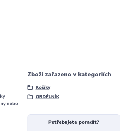
Zboží zařazeno v kategoriích
Košíky
íky
OBDÉLNÍK
lny nebo
Potřebujete poradit?