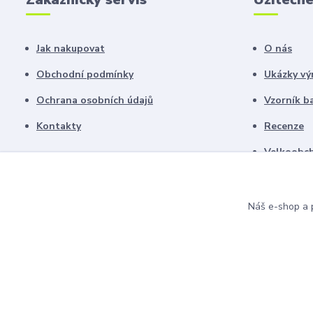
Jak nakupovat
O nás
Obchodní podmínky
Ukázky vý
Ochrana osobních údajů
Vzorník b
Kontakty
Recenze
Velkoobch
Náš e-shop a p
© 2021 Ettel design. Všechna práva vyhrazena.