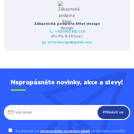
Zákaznická podpora Ettel design
+420 602 681 118
(Po-Pá, 8-16 hod.)
etteldesign@gmail.com
Nepropásněte novinky, akce a slevy!
Přihlásit se
Souhlasím se
zpracováním osobních údajů
za účelem rozesílky