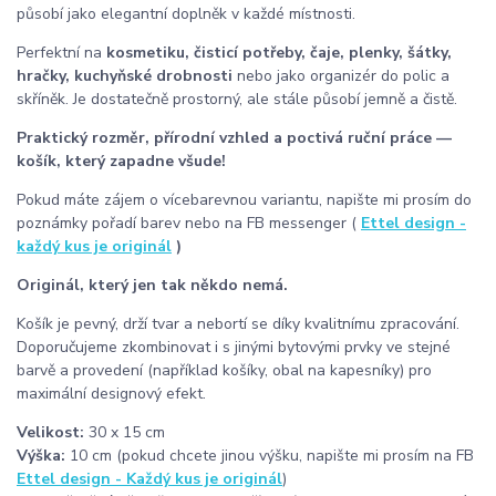
působí jako elegantní doplněk v každé místnosti.
Perfektní na
kosmetiku, čisticí potřeby, čaje, plenky, šátky,
hračky, kuchyňské drobnosti
nebo jako organizér do polic a
skříněk. Je dostatečně prostorný, ale stále působí jemně a čistě.
Praktický rozměr, přírodní vzhled a poctivá ruční práce —
košík, který zapadne všude!
Pokud máte zájem o vícebarevnou variantu, napište mi prosím do
poznámky pořadí barev nebo na FB messenger (
Ettel design -
každý kus je originál
)
Originál, který jen tak někdo nemá.
Košík je pevný, drží tvar a nebortí se díky kvalitnímu zpracování.
Doporučujeme zkombinovat i s jinými bytovými prvky ve stejné
barvě a provedení (například košíky, obal na kapesníky) pro
maximální designový efekt.
Velikost:
30 x 15 cm
Výška:
10 cm (pokud chcete jinou výšku, napište mi prosím na FB
Ettel design - Každý kus je originál
)