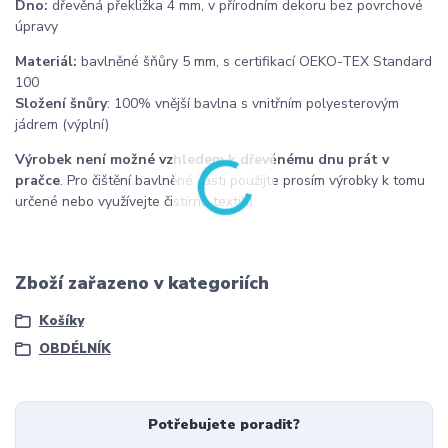
Dno:
dřevěná překližka 4 mm, v přírodním dekoru bez povrchové
úpravy
Materiál:
bavlněné šňůry 5 mm, s certifikací OEKO-TEX Standard
100
Složení šnůry
: 100% vnější bavlna s vnitřním polyesterovým
jádrem (výplní)
Výrobek není možné vzhledem k dřevěnému dnu prát v
pračce
. Pro čištění bavlněné části použijte prosím výrobky k tomu
určené nebo využívejte čistírnu textilu.
Zboží zařazeno v kategoriích
Košíky
OBDÉLNÍK
Potřebujete poradit?