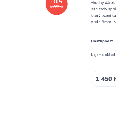
- 23 %
vhodný dárek 
1 890 Kč
jste tady spr
který ocení k
o síle 3mm. V
Dostupnost
Nejsme plátc
1 450 