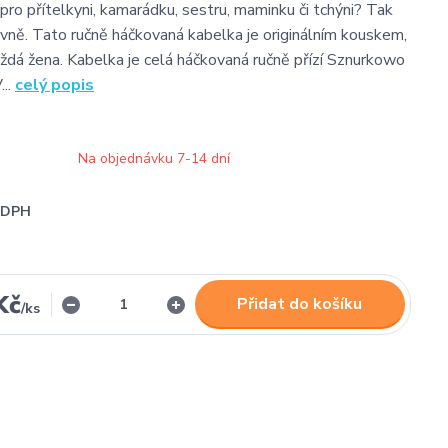
pro přítelkyni, kamarádku, sestru, maminku či tchýni? Tak
ávně. Tato ručně háčkovaná kabelka je originálním kouskem,
aždá žena. Kabelka je celá háčkovaná ručně přízí Sznurkowo
...
celý popis
Na objednávku 7-14 dní
i DPH
Kč
Přidat do košíku
/
ks