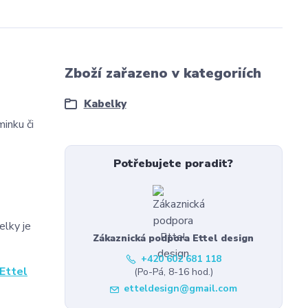
Zboží zařazeno v kategoriích
Kabelky
inku či
Potřebujete poradit?
elky je
Zákaznická podpora Ettel design
+420 602 681 118
Ettel
(Po-Pá, 8-16 hod.)
etteldesign@gmail.com