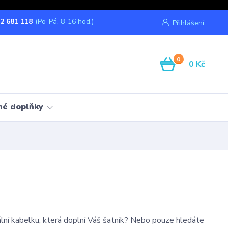
2 681 118
(Po-Pá, 8-16 hod.)
Přihlášení
0
0 Kč
né doplňky
ální kabelku, která doplní Váš šatník? Nebo pouze hledáte