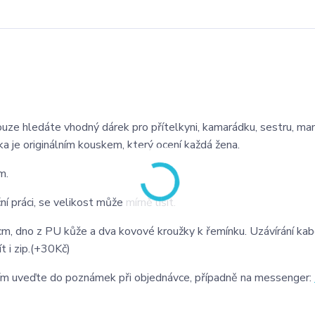
ouze hledáte vhodný dárek pro přítelkyni, kamarádku, sestru, mam
a je originálním kouskem, který ocení každá žena.
mm.
 práci, se velikost může mírně lišit.
cm, dno z PU kůže a dva kovové kroužky k řemínku. Uzávírání kab
t i zip.(+30Kč)
osím uveďte do poznámek při objednávce, případně na messenger: