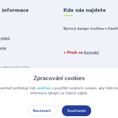
é informace
Kde nás najdete
Bytový design tvoříme v Havíř
robků
arev
> Přejít na
Kontakt
odní spolupráce
Zpracování cookies
artneři potřebují Váš
souhlas
s použitím souborů cookies, aby Vám mo
informace týkající se Vašich zájmů.
Souhlasím
Nastavení