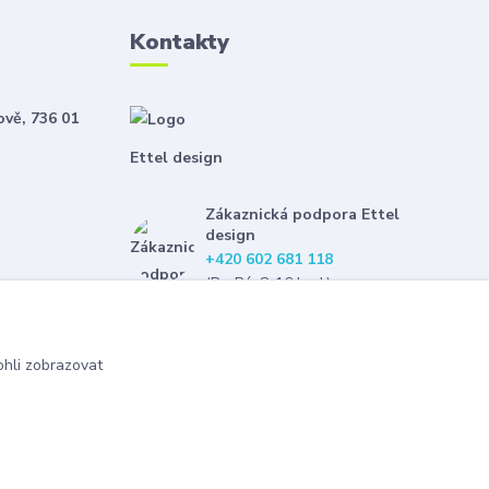
Kontakty
ově, 736 01
Ettel design
Zákaznická podpora Ettel
design
+420 602 681 118
(Po-Pá, 8-16 hod.)
etteldesign@gmail.com
hli zobrazovat