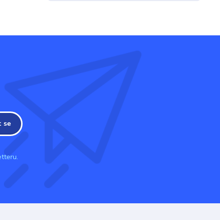
t se
tteru.