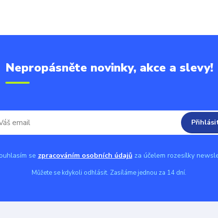
Nepropásněte novinky, akce a slevy!
Přihlási
uhlasím se
zpracováním osobních údajů
za účelem rozesílky newsle
Můžete se kdykoli odhlásit. Zasíláme jednou za 14 dní.