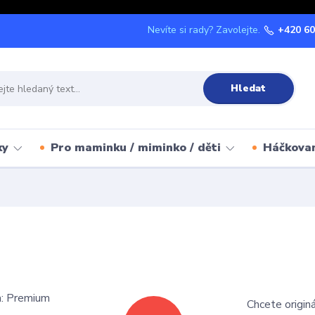
Nevíte si rady? Zavolejte.
+420 60
Hledat
ky
Pro maminku / miminko / děti
Háčkova
Chcete origin