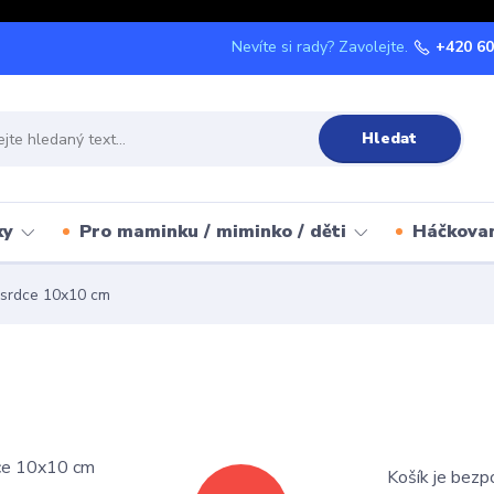
Nevíte si rady? Zavolejte.
+420 60
Hledat
ky
Pro maminku / miminko / děti
Háčkova
 srdce 10x10 cm
Košík je bezp