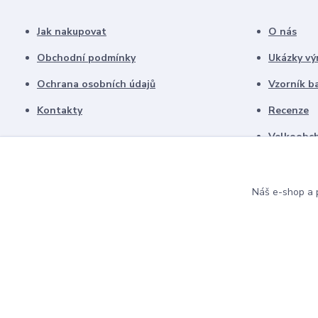
Jak nakupovat
O nás
Obchodní podmínky
Ukázky vý
Ochrana osobních údajů
Vzorník b
Kontakty
Recenze
Velkoobch
Náš e-shop a p
© 2021 Ettel design. Všechna práva vyhrazena.