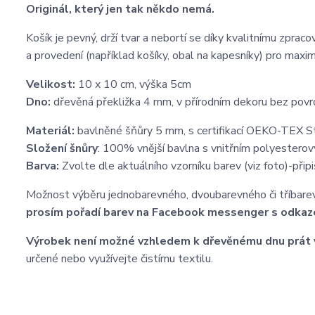
Originál, který jen tak někdo nemá.
Košík je pevný, drží tvar a nebortí se díky kvalitnímu zpra
a provedení (například košíky, obal na kapesníky) pro maxi
Velikost:
10 x 10 cm, výška 5cm
Dno:
dřevěná překližka 4 mm, v přírodním dekoru bez pov
Materiál:
bavlněné šňůry 5 mm, s certifikací OEKO-TEX 
Složení šnůry
: 100% vnější bavlna s vnitřním polyesterov
Barva:
Zvolte dle aktuálního vzorníku barev (viz foto)-př
Možnost výběru jednobarevného, dvoubarevného či tříbare
prosím pořadí barev na Facebook messenger s odkaz
Výrobek není možné vzhledem k dřevěnému dnu prát 
určené nebo využívejte čistírnu textilu.