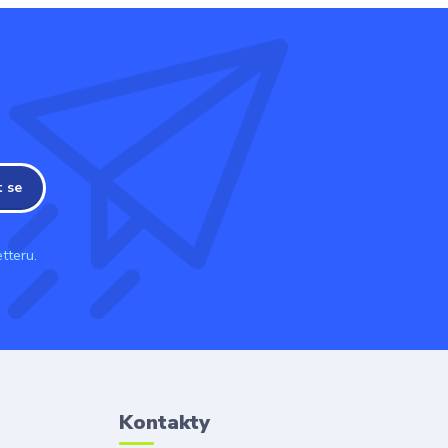
t se
tteru.
Kontakty