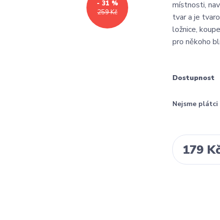
- 31 %
místnosti, na
259 Kč
tvar a je tva
ložnice, koupe
pro někoho blí
Dostupnost
Nejsme plátc
179 K