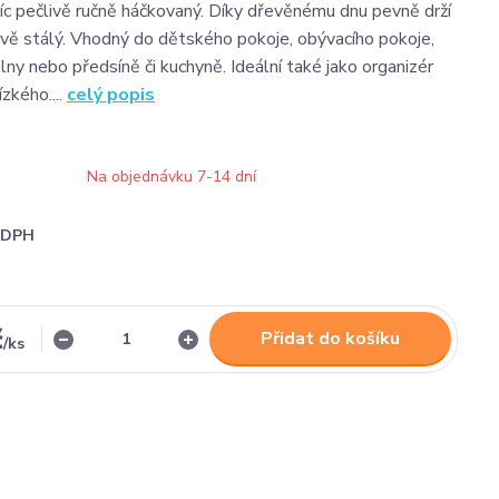
víc pečlivě ručně háčkovaný. Díky dřevěnému dnu pevně drží
rově stálý. Vhodný do dětského pokoje, obývacího pokoje,
lny nebo předsíně či kuchyně. Ideální také jako organizér
zkého....
celý popis
Na objednávku 7-14 dní
i DPH
č
Přidat do košíku
/
ks