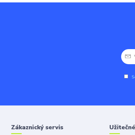
So
Zákaznický servis
Užitečn