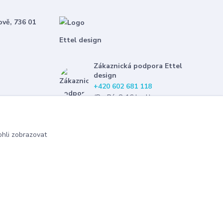
ově, 736 01
Ettel design
Zákaznická podpora Ettel
design
+420 602 681 118
(Po-Pá, 8-16 hod.)
etteldesign@gmail.com
hli zobrazovat
Vytvořeno na
Eshop-rychle.cz