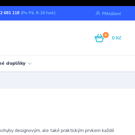
2 681 118
(Po-Pá, 8-16 hod.)
Přihlášení
0
0 Kč
né doplňky
ochyby designovým, ale také praktickým prvkem každé