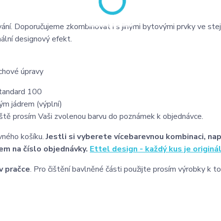
cování. Doporučujeme zkombinovat i s jinými bytovými prvky ve ste
mální designový efekt.
rchové úpravy
Standard 100
ým jádrem (výplní)
ipiště prosím Vaši zvolenou barvu do poznámek k objednávce.
vného košíku.
Jestli si vyberete vícebarevnou kombinaci, nap
em na číslo objednávky.
Ettel design - každý kus je originá
v pračce
. Pro čištění bavlněné části použijte prosím výrobky k 