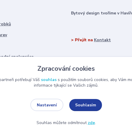
Bytový design tvoříme v Havíř
robků
arev
> Přejít na
Kontakt
odní spolupráce
Zpracování cookies
artneři potřebují Váš
souhlas
s použitím souborů cookies, aby Vám mo
informace týkající se Vašich zájmů.
Souhlasím
Nastavení
Souhlas můžete odmítnout
zde
.