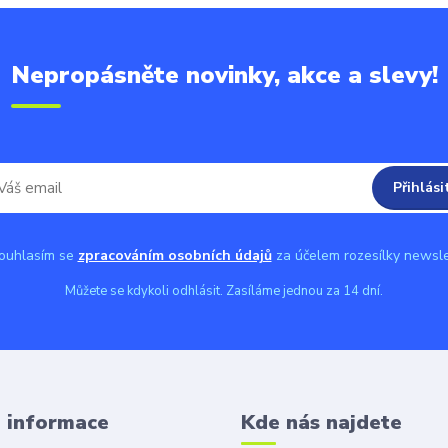
Nepropásněte novinky, akce a slevy!
Přihlási
uhlasím se
zpracováním osobních údajů
za účelem rozesílky newsle
Můžete se kdykoli odhlásit. Zasíláme jednou za 14 dní.
é informace
Kde nás najdete