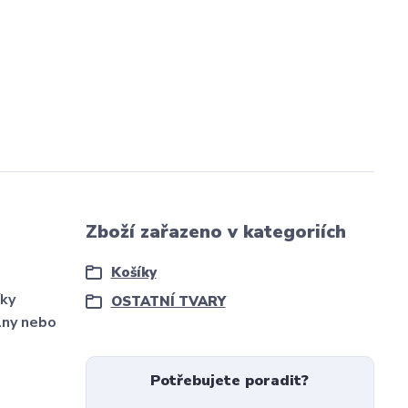
Zboží zařazeno v kategoriích
Košíky
íky
OSTATNÍ TVARY
lny nebo
Potřebujete poradit?