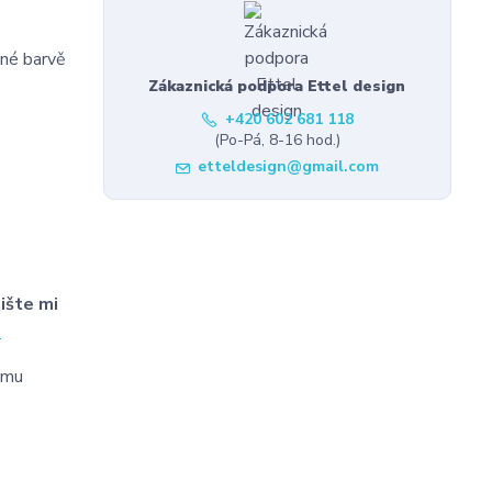
jné barvě
Zákaznická podpora Ettel design
+420 602 681 118
(Po-Pá, 8-16 hod.)
etteldesign@gmail.com
ište mi
l
tomu