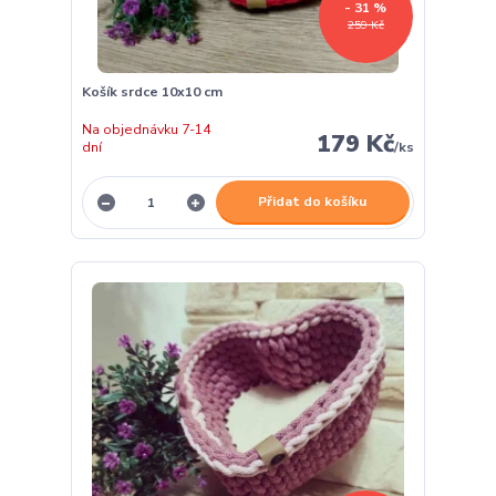
- 31 %
259 Kč
Košík srdce 10x10 cm
Na objednávku 7-14
179 Kč
dní
/
ks
Přidat do košíku