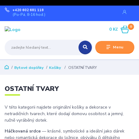
+420 602 681 118
(Po-Pá, 8-16 hod.)
0
0 Kč
Menu
Bytové doplňky
Košíky
OSTATNÍ TVARY
OSTATNÍ TVARY
V této kategorii najdete originální košíky a dekorace v
netradičních tvarech, které dodají domovu osobitost a jemný,
ručně vyráběný dotek.
Háčkovaná srdce
— krásné, symbolické a ideální jako dárek
nebo romantická dekorace do ložnice, obýváku či dětského