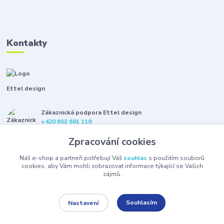
Kontakty
Ettel design
Zákaznická podpora Ettel design
+420 602 681 118
(Po-Pá, 8-16 hod.)
Zpracování cookies
etteldesign@gmail.com
Náš e-shop a partneři potřebují Váš
souhlas
s použitím souborů
cookies, aby Vám mohli zobrazovat informace týkající se Vašich
zájmů.
Souhlasím
Nastavení
© 2021 Ettel design. Všechna práva vyhrazena.