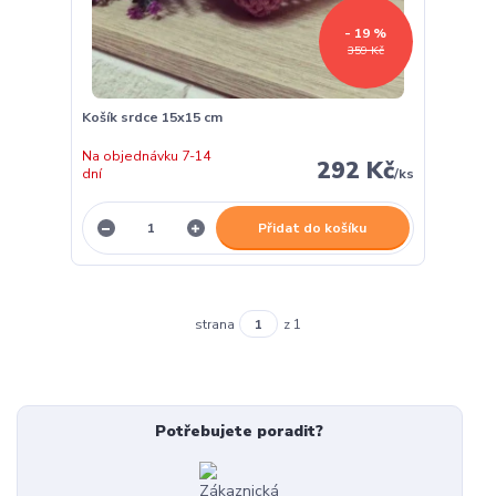
- 19 %
359 Kč
Košík srdce 15x15 cm
Na objednávku 7-14
292 Kč
dní
/
ks
Přidat do košíku
strana
z 1
Potřebujete poradit?