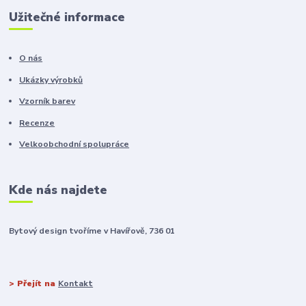
Užitečné informace
O nás
Ukázky výrobků
Vzorník barev
Recenze
Velkoobchodní spolupráce
Kde nás najdete
Bytový design tvoříme v Havířově, 736 01
> Přejít na
Kontakt