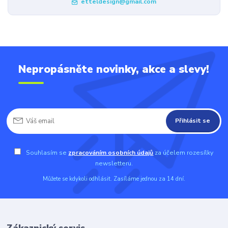
etteldesign@gmail.com
Nepropásněte novinky, akce a slevy!
Přihlásit se
Souhlasím se
zpracováním osobních údajů
za účelem rozesílky
newsletteru.
Můžete se kdykoli odhlásit. Zasíláme jednou za 14 dní.
Zákaznický servis