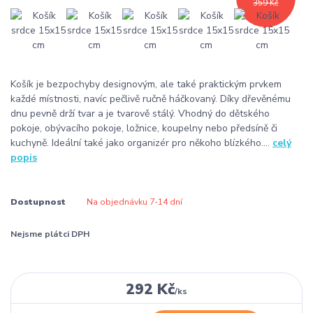
359 Kč
Košík je bezpochyby designovým, ale také praktickým prvkem
každé místnosti, navíc pečlivě ručně háčkovaný. Díky dřevěnému
dnu pevně drží tvar a je tvarově stálý. Vhodný do dětského
pokoje, obývacího pokoje, ložnice, koupelny nebo předsíně či
kuchyně. Ideální také jako organizér pro někoho blízkého....
celý
popis
Dostupnost
Na objednávku 7-14 dní
Nejsme plátci DPH
292 Kč
/
ks