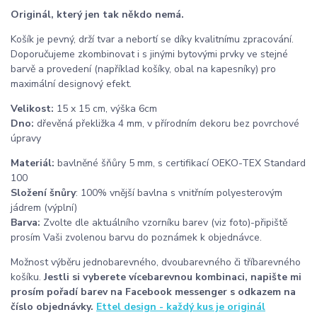
Originál, který jen tak někdo nemá.
Košík je pevný, drží tvar a nebortí se díky kvalitnímu zpracování.
Doporučujeme zkombinovat i s jinými bytovými prvky ve stejné
barvě a provedení (například košíky, obal na kapesníky) pro
maximální designový efekt.
Velikost:
15 x 15 cm, výška 6cm
Dno:
dřevěná překližka 4 mm, v přírodním dekoru bez povrchové
úpravy
Materiál:
bavlněné šňůry 5 mm, s certifikací OEKO-TEX Standard
100
Složení šnůry
: 100% vnější bavlna s vnitřním polyesterovým
jádrem (výplní)
Barva:
Zvolte dle aktuálního vzorníku barev (viz foto)-připiště
prosím Vaši zvolenou barvu do poznámek k objednávce.
Možnost výběru jednobarevného, dvoubarevného či tříbarevného
košíku.
Jestli si vyberete vícebarevnou kombinaci, napište mi
prosím pořadí barev na Facebook messenger s odkazem na
číslo objednávky.
Ettel design - každý kus je originál