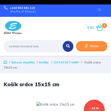
+420 602 681 118
(Po-Pá, 8-16 hod.)
0
0 Kč
Menu
Bytové doplňky
Košíky
OSTATNÍ TVARY
Košík srdce
15x15 cm
Košík srdce 15x15 cm
- 19 %